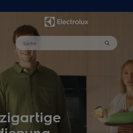
Suche
nzigartige
dienung