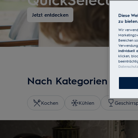
Jetzt entdecken
Diese Web
zu bieten
Wir verwend
Marketingzwe
Bereichen so
Verwendung 
individuell
klicken, blo
beeinträchti
Datenschut
Nach Kategorien durc
Kochen
Kühlen
Geschirrs