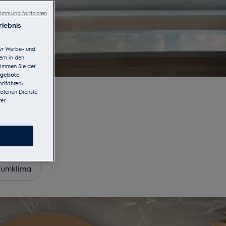
immung fortfahren
lebnis
ür Werbe- und
ern in den
timmen Sie der
ngebote
rtfahren»
botenen Dienste
er
umklima