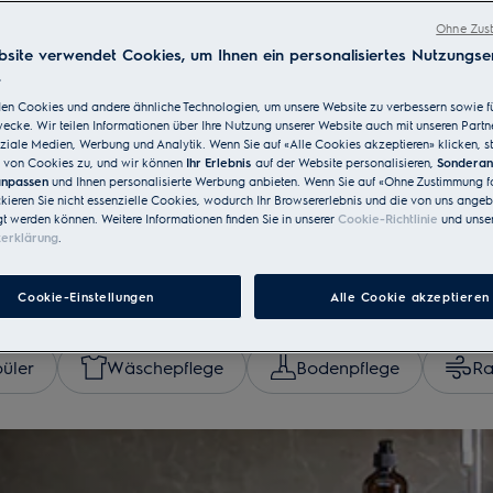
Ohne Zust
site verwendet Cookies, um Ihnen ein personalisiertes Nutzungser
.
en Cookies und andere ähnliche Technologien, um unsere Website zu verbessern sowie f
cke. Wir teilen Informationen über Ihre Nutzung unserer Website auch mit unseren Partn
ziale Medien, Werbung und Analytik. Wenn Sie auf «Alle Cookies akzeptieren» klicken, s
von Cookies zu, und wir können
Ihr Erlebnis
auf der Website personalisieren,
Sondera
 anpassen
und Ihnen personalisierte Werbung anbieten. Wenn Sie auf «Ohne Zustimmung fo
ckieren Sie nicht essenzielle Cookies, wodurch Ihr Browsererlebnis und die von uns ange
gt werden können. Weitere Informationen finden Sie in unserer
Cookie-Richtlinie
und unser
zerklärung
.
hsuchen
Cookie-Einstellungen
Alle Cookie akzeptieren
püler
Wäschepflege
Bodenpflege
Ra