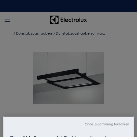
Dunstabzugshauben
Dunstabzugshaube schwarz
Zum Vergrössern tippen
Ohne Zustimmung fortfahren