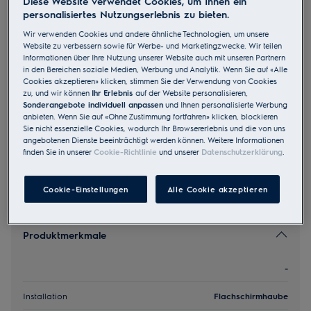
Diese Website verwendet Cookies, um Ihnen ein
personalisiertes Nutzungserlebnis zu bieten.
DAL5536SW
Abluft Umluft Flachschirmhaube A
Wir verwenden Cookies und andere ähnliche Technologien, um unsere
Website zu verbessern sowie für Werbe- und Marketingzwecke. Wir teilen
55 cm Schwarz
Informationen über Ihre Nutzung unserer Website auch mit unseren Partnern
3.5 (11)
in den Bereichen soziale Medien, Werbung und Analytik. Wenn Sie auf «Alle
Cookies akzeptieren» klicken, stimmen Sie der Verwendung von Cookies
zu, und wir können
Ihr Erlebnis
auf der Website personalisieren,
EU Produkt Fiche
Sonderangebote individuell anpassen
und Ihnen personalisierte Werbung
CHF 565.00
anbieten. Wenn Sie auf «Ohne Zustimmung fortfahren» klicken, blockieren
UVP inkl. MwSt CHF (exkl. vRB)
Sie nicht essenzielle Cookies, wodurch Ihr Browsererlebnis und die von uns
angebotenen Dienste beeinträchtigt werden können. Weitere Informationen
finden Sie in unserer
Cookie-Richtlinie
und unserer
Datenschutzerklärung
.
Cookie-Einstellungen
Alle Cookie akzeptieren
Produktmerkmale
-
Installation
Flachschirmhaube