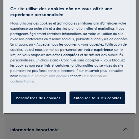
WASL3IE5R0
Ce site utilise des cookies afin de vous offrir une
AutoDose Lave-linge indépendant A
expérience personnalisée
A 10 kg 1600 rpm
Nous utilisons des cookies et technologies similaires afin d’améliorer votre
expérience sur notre site et à des fins promotionnelles et marketing. Nous
partageons également certaines informations sur votre utilisation du site
avec nos partenaires en réseaux sociaux, publicité et analyses de données.
En cliquant sur « Accepter tous les cookies », vous acceptez l’utilisation de
cookies, ce qui nous permet de
personnaliser votre expérience
sur le
site, de vous proposer des
offres adaptées
et de diffuser des publicités
4.7 (3)
personnalisées. En choisissant « Continuer sans accepter », vous bloquez
les cookies non essentiels et certaines fonctionnalités ou services du site
EU Fiche produit
pourraient ne pas fonctionner pleinement. Pour en savoir plus, consultez
2 970.00 CHF
notre
Politique relative aux cookies
et notre
Déclaration de
confidentialité
.
PVR incl. IVA en CHF (excl. CAR)
Paramètres des cookies
Autoriser tous les cookies
Information importante