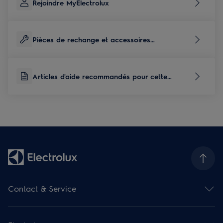
Rejoindre MyElectrolux
Pièces de rechange et accessoires
correspondants à ce produit
Articles d'aide recommandés pour cette
catégorie de produits
Contact & Service
Aperçu des contacts
Aperçu des services