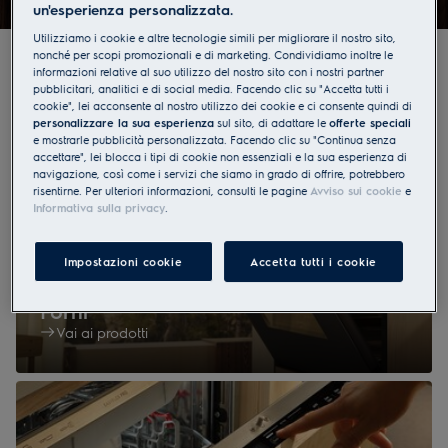
un'esperienza personalizzata.
Utilizziamo i cookie e altre tecnologie simili per migliorare il nostro sito,
nonché per scopi promozionali e di marketing. Condividiamo inoltre le
informazioni relative al suo utilizzo del nostro sito con i nostri partner
La vostra cucina perfettamente attrezzata
pubblicitari, analitici e di social media. Facendo clic su "Accetta tutti i
cookie", lei acconsente al nostro utilizzo dei cookie e ci consente quindi di
personalizzare la sua esperienza
sul sito, di adattare le
offerte speciali
e mostrarle pubblicità personalizzata. Facendo clic su "Continua senza
accettare", lei blocca i tipi di cookie non essenziali e la sua esperienza di
navigazione, così come i servizi che siamo in grado di offrire, potrebbero
risentirne. Per ulteriori informazioni, consulti le pagine
Avviso sui cookie
e
Informativa sulla privacy
.
Impostazioni cookie
Accetta tutti i cookie
Forni
Vai ai prodotti