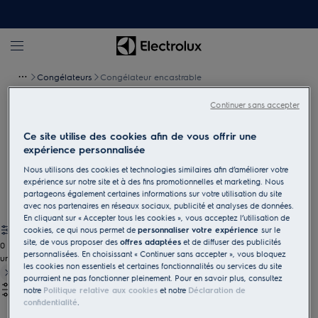
Congélateurs
Congélateur encastrable
Continuer sans accepter
Congélateur encastrable
Ce site utilise des cookies afin de vous offrir une
Les congélateurs encastrables Electrolux sont parfaits pour
expérience personnalisée
conserver vos réserves d’aliments surgelés. Ils sont disponibles
Nous utilisons des cookies et technologies similaires afin d’améliorer votre
en différentes tailles et avec divers équipements, et disposent de
expérience sur notre site et à des fins promotionnelles et marketing. Nous
fonctions pratiques.
partageons également certaines informations sur votre utilisation du site
avec nos partenaires en réseaux sociaux, publicité et analyses de données.
En cliquant sur « Accepter tous les cookies », vous acceptez l’utilisation de
cookies, ce qui nous permet de
personnaliser votre expérience
sur le
site, de vous proposer des
offres adaptées
et de diffuser des publicités
0
personnalisées. En choisissant « Continuer sans accepter », vous bloquez
undefined
les cookies non essentiels et certaines fonctionnalités ou services du site
pourraient ne pas fonctionner pleinement. Pour en savoir plus, consultez
notre
Politique relative aux cookies
et notre
Déclaration de
confidentialité
.