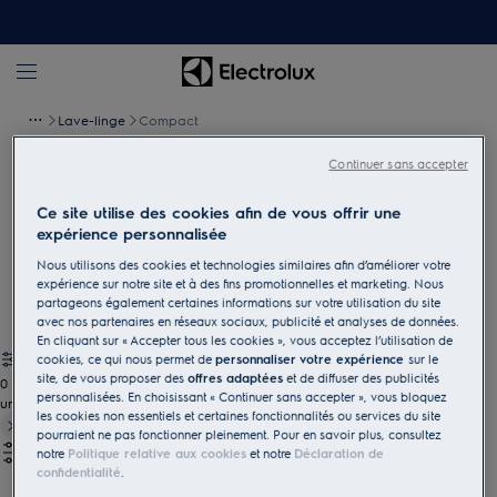
Lave-linge
Compact
Continuer sans accepter
Lave-linge compacts
Ce site utilise des cookies afin de vous offrir une
Un entretien du linge peu encombrant et sans compromis : nos
expérience personnalisée
lave-linge compacts offrent une multitude de fonctions pour un
Nous utilisons des cookies et technologies similaires afin d’améliorer votre
entretien efficace et délicat du linge, même dans les espaces
expérience sur notre site et à des fins promotionnelles et marketing. Nous
restreints.
partageons également certaines informations sur votre utilisation du site
avec nos partenaires en réseaux sociaux, publicité et analyses de données.
En cliquant sur « Accepter tous les cookies », vous acceptez l’utilisation de
cookies, ce qui nous permet de
personnaliser votre expérience
sur le
site, de vous proposer des
offres adaptées
et de diffuser des publicités
0
personnalisées. En choisissant « Continuer sans accepter », vous bloquez
undefined
les cookies non essentiels et certaines fonctionnalités ou services du site
pourraient ne pas fonctionner pleinement. Pour en savoir plus, consultez
notre
Politique relative aux cookies
et notre
Déclaration de
confidentialité
.