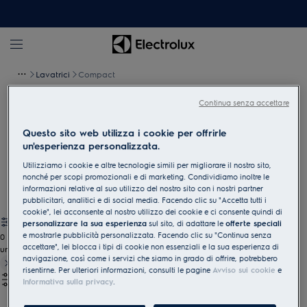
Lavatrici
Compact
Continua senza accettare
Lavatrici compatte
Questo sito web utilizza i cookie per offrirle
Cura del bucato salvaspazio senza compromessi: Le nostre
un'esperienza personalizzata.
lavatrici compatte offrono un'ampia gamma di funzioni per una
Utilizziamo i cookie e altre tecnologie simili per migliorare il nostro sito,
cura del bucato efficace e delicata, anche quando lo spazio è
nonché per scopi promozionali e di marketing. Condividiamo inoltre le
limitato.
informazioni relative al suo utilizzo del nostro sito con i nostri partner
pubblicitari, analitici e di social media. Facendo clic su "Accetta tutti i
cookie", lei acconsente al nostro utilizzo dei cookie e ci consente quindi di
personalizzare la sua esperienza
sul sito, di adattare le
offerte speciali
e mostrarle pubblicità personalizzata. Facendo clic su "Continua senza
0
accettare", lei blocca i tipi di cookie non essenziali e la sua esperienza di
undefined
navigazione, così come i servizi che siamo in grado di offrire, potrebbero
risentirne. Per ulteriori informazioni, consulti le pagine
Avviso sui cookie
e
Informativa sulla privacy
.