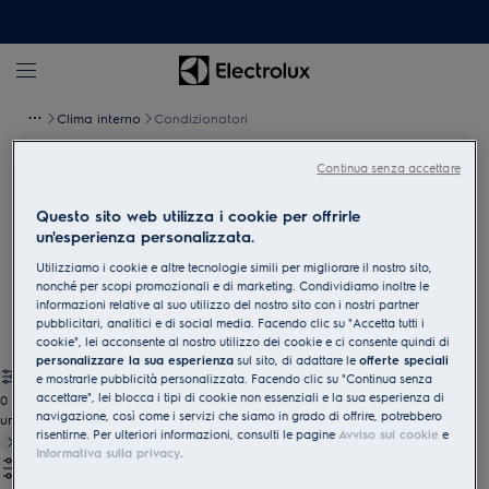
Clima interno
Condizionatori
Continua senza accettare
Condizionatori
Questo sito web utilizza i cookie per offrirle
I climatizzatori intelligenti Electrolux garantiscono un clima
un'esperienza personalizzata.
interno piacevole tutto l'anno. Raffrescamento e riscaldamento
Utilizziamo i cookie e altre tecnologie simili per migliorare il nostro sito,
potenti, funzionamento estremamente silenzioso e controllo
nonché per scopi promozionali e di marketing. Condividiamo inoltre le
intuitivo tramite l'app Electrolux – per il massimo comfort in ogni
informazioni relative al suo utilizzo del nostro sito con i nostri partner
momento.
pubblicitari, analitici e di social media. Facendo clic su "Accetta tutti i
cookie", lei acconsente al nostro utilizzo dei cookie e ci consente quindi di
personalizzare la sua esperienza
sul sito, di adattare le
offerte speciali
e mostrarle pubblicità personalizzata. Facendo clic su "Continua senza
accettare", lei blocca i tipi di cookie non essenziali e la sua esperienza di
0
navigazione, così come i servizi che siamo in grado di offrire, potrebbero
undefined
risentirne. Per ulteriori informazioni, consulti le pagine
Avviso sui cookie
e
Informativa sulla privacy
.