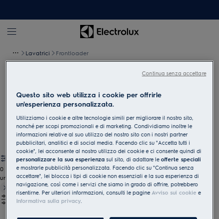
Lavatrici
Frontloader
Continua senza accettare
Lavatrici a carica frontale
Questo sito web utilizza i cookie per offrirle
Le nostre lavatrici a carica frontale offrono un'ampia gamma di
un'esperienza personalizzata.
programmi che non solo puliscono, ma anche conservano e
Utilizziamo i cookie e altre tecnologie simili per migliorare il nostro sito,
mantengono. In questo modo, i suoi vestiti rimangono come
nonché per scopi promozionali e di marketing. Condividiamo inoltre le
nuovi!
informazioni relative al suo utilizzo del nostro sito con i nostri partner
pubblicitari, analitici e di social media. Facendo clic su "Accetta tutti i
cookie", lei acconsente al nostro utilizzo dei cookie e ci consente quindi di
personalizzare la sua esperienza
sul sito, di adattare le
offerte speciali
e mostrarle pubblicità personalizzata. Facendo clic su "Continua senza
0
accettare", lei blocca i tipi di cookie non essenziali e la sua esperienza di
undefined
navigazione, così come i servizi che siamo in grado di offrire, potrebbero
risentirne. Per ulteriori informazioni, consulti le pagine
Avviso sui cookie
e
Informativa sulla privacy
.