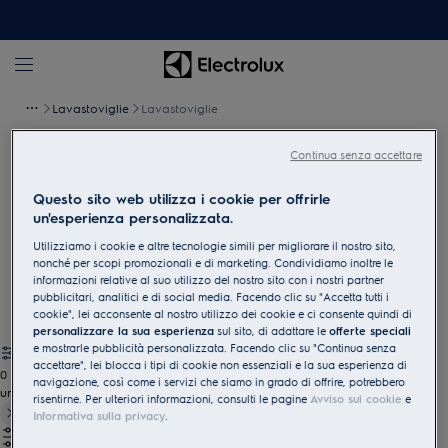
Lavastoviglie
Lavastoviglie
Continua senza accettare
Lavastoviglie da incasso per le sue
Questo sito web utilizza i cookie per offrirle
esigenze
un'esperienza personalizzata.
Discreta, efficiente e a risparmio energetico - Electrolux
Utilizziamo i cookie e altre tecnologie simili per migliorare il nostro sito,
combina una tecnologia innovativa con un design moderno e,
nonché per scopi promozionali e di marketing. Condividiamo inoltre le
allo stesso tempo, offre la massima comodità all'utente grazie
informazioni relative al suo utilizzo del nostro sito con i nostri partner
pubblicitari, analitici e di social media. Facendo clic su "Accetta tutti i
alla silenziosità di funzionamento.
cookie", lei acconsente al nostro utilizzo dei cookie e ci consente quindi di
personalizzare la sua esperienza
sul sito, di adattare le
offerte speciali
e mostrarle pubblicità personalizzata. Facendo clic su "Continua senza
accettare", lei blocca i tipi di cookie non essenziali e la sua esperienza di
0
navigazione, così come i servizi che siamo in grado di offrire, potrebbero
undefined
risentirne. Per ulteriori informazioni, consulti le pagine
Avviso sui cookie
e
Informativa sulla privacy
.