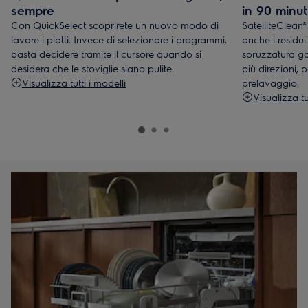
sempre
in 90 minuti
Con QuickSelect scoprirete un nuovo modo di
SatelliteClean
lavare i piatti. Invece di selezionare i programmi,
anche i residui
basta decidere tramite il cursore quando si
spruzzatura ga
desidera che le stoviglie siano pulite.
più direzioni, 
Visualizza tutti i modelli
prelavaggio.
Visualizza tu