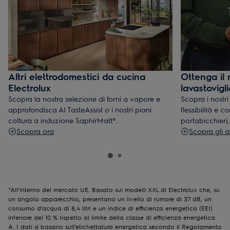
Altri elettrodomestici da cucina
Ottenga il
Electrolux
lavastovigli
Scopra la nostra selezione di forni a vapore e
Scopra i nostr
approfondisca AI TasteAssist o i nostri piani
flessibilità e 
cottura a induzione SaphirMatt®.
portabicchieri,
Scopra ora
Scopra gli a
*All’interno del mercato UE. Basato sui modelli XXL di Electrolux che, su
un singolo apparecchio, presentano un livello di rumore di 37 dB, un
consumo d’acqua di 8,4 litri e un indice di efficienza energetica (EEI)
inferiore del 10 % rispetto al limite della classe di efficienza energetica
A. I dati si basano sull’etichettatura energetica secondo il Regolamento