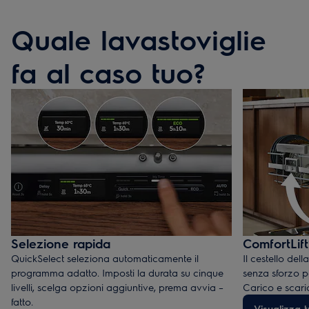
Quale lavastoviglie
fa al caso tuo?
Selezione rapida
ComfortLift
QuickSelect seleziona automaticamente il
Il cestello del
programma adatto. Imposti la durata su cinque
senza sforzo pe
livelli, scelga opzioni aggiuntive, prema avvia –
Carico e scar
fatto.
Visualizza tu