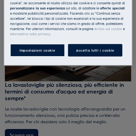
cookie", lei acconsente al nostro utilizzo dei cookie e ci consente quindi di
personalizzare la sua esperienza
sul sito, di adattare le
offerte speciali
e mostrarle pubblicità personalizzata. Facendo clic su "Continua senza
accettare", lei blocca i tipi di cookie non essenziali e la sua esperienza di
navigazione, così come i servizi che siamo in grado di offrire, potrebbero
risentirne. Per ulteriori informazioni, consulti le pagine
Avviso sui cookie
e
Informativa sulla privacy
.
Impostazioni cookie
Accetta tutti i cookie
La lavastoviglie più silenziosa, più efficiente in
termini di consumo d’acqua ed energia di
sempre*
Le nostre lavastoviglie con tecnologia all’avanguardia per un
funzionamento silenzioso, una pulizia precisa e un’elevata
efficienza. Per chi desidera solo il meglio del meglio.
Scopra ora