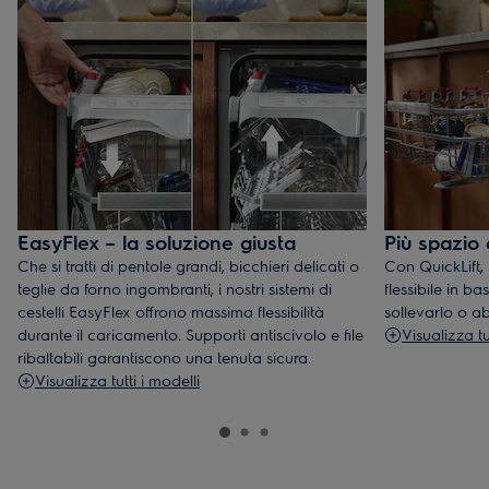
EasyFlex – la soluzione giusta
Più spazio
Che si tratti di pentole grandi, bicchieri delicati o
Con QuickLift, 
teglie da forno ingombranti, i nostri sistemi di
flessibile in b
cestelli EasyFlex offrono massima flessibilità
sollevarlo o a
durante il caricamento. Supporti antiscivolo e file
Visualizza tu
ribaltabili garantiscono una tenuta sicura.
Visualizza tutti i modelli