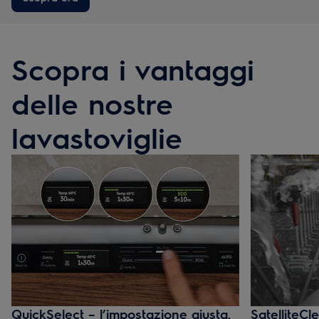
Scopra i vantaggi
delle nostre
lavastoviglie
QuickSelect – l’impostazione giusta,
SatelliteCl