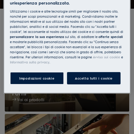
un'esperienza personalizzata.
Utilizziamo i cookie e altre tecnologie simili per migliorare il nostro sito,
nonché per scopi promozionali e di marketing. Condividiamo inoltre le
informazioni relative al suo utilizzo del nostro sito con i nostri partner
La vostra cucina perfettamente attrezzata
pubblicitari, analitici e di social media. Facendo clic su "Accetta tutti i
cookie", lei acconsente al nostro utilizzo dei cookie e ci consente quindi di
personalizzare la sua esperienza
sul sito, di adattare le
offerte speciali
e mostrarle pubblicità personalizzata. Facendo clic su "Continua senza
accettare", lei blocca i tipi di cookie non essenziali e la sua esperienza di
navigazione, così come i servizi che siamo in grado di offrire, potrebbero
risentirne. Per ulteriori informazioni, consulti le pagine
Avviso sui cookie
e
Informativa sulla privacy
.
Impostazioni cookie
Accetta tutti i cookie
Forni
Vai ai prodotti