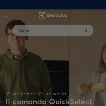
Electrolux - Hero Block
Cerca
Vostro tempo. Vostra scelta.
Il comando QuickSelect