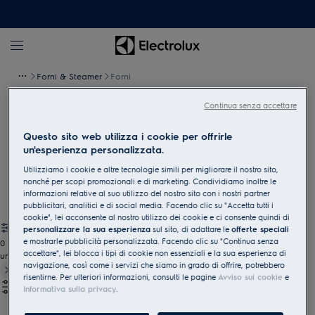
Forni & Steamer
Forni
Continua senza accettare
Forni
Questo sito web utilizza i cookie per offrirle
Il Suo complice perfetto, in ogni situazione. Grazie al supporto
un'esperienza personalizzata.
dei nostri forni, cucinare e mangiare non sarà solo più semplice,
Utilizziamo i cookie e altre tecnologie simili per migliorare il nostro sito,
ma anche più piacevole.
nonché per scopi promozionali e di marketing. Condividiamo inoltre le
informazioni relative al suo utilizzo del nostro sito con i nostri partner
pubblicitari, analitici e di social media. Facendo clic su "Accetta tutti i
cookie", lei acconsente al nostro utilizzo dei cookie e ci consente quindi di
personalizzare la sua esperienza
sul sito, di adattare le
offerte speciali
e mostrarle pubblicità personalizzata. Facendo clic su "Continua senza
0
accettare", lei blocca i tipi di cookie non essenziali e la sua esperienza di
undefined
navigazione, così come i servizi che siamo in grado di offrire, potrebbero
risentirne. Per ulteriori informazioni, consulti le pagine
Avviso sui cookie
e
Informativa sulla privacy
.