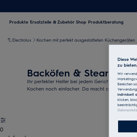
Produkte
Ersatzteile & Zubehör Shop
Produktberatung
Electrolux
Kochen mit perfekt ausgestatteten Küchengeräten
Diese Web
zu bieten
Backöfen & Steamer
Wir verwend
Marketingzwe
Ihr perfekter Helfer bei jedem Gericht: Mit Hilfe 
Bereichen so
Kochen noch einfacher. Da macht auch das Esse
Verwendung 
individuell
klicken, blo
beeinträchti
Datenschut
0