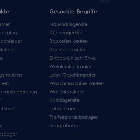
ukte
Gesuchte Begriffe
amer
Haushaltsgeräte
ackofen
Küchengeräte
kochfelder
Backofen kaufen
felder
Kochfeld kaufen
de
Einbaukühlschränke
Weinkühlschränke
gshauben
Leise Geschirrspüler
inen
Waschmaschine kaufen
erkombinationen
Waschtrockner-
r
Kombigeräte
hinen
Luftreiniger
Tierhaarstaubsauger
e
Saugroboter
bsauger