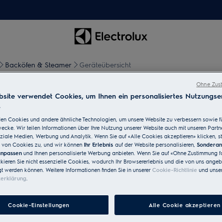
Backöfen & Steamer
Geräteübersicht
Ohne Zust
site verwendet Cookies, um Ihnen ein personalisiertes Nutzungser
.
en Cookies und andere ähnliche Technologien, um unsere Website zu verbessern sowie f
cke. Wir teilen Informationen über Ihre Nutzung unserer Website auch mit unseren Partn
unserer
Backöfen
wird
ziale Medien, Werbung und Analytik. Wenn Sie auf «Alle Cookies akzeptieren» klicken, s
n viel mehr Spass.
von Cookies zu, und wir können
Ihr Erlebnis
auf der Website personalisieren,
Sondera
 anpassen
und Ihnen personalisierte Werbung anbieten. Wenn Sie auf «Ohne Zustimmung fo
ckieren Sie nicht essenzielle Cookies, wodurch Ihr Browsererlebnis und die von uns ange
gt werden können. Weitere Informationen finden Sie in unserer
Cookie-Richtlinie
und unser
zerklärung
.
Cookie-Einstellungen
Alle Cookie akzeptieren