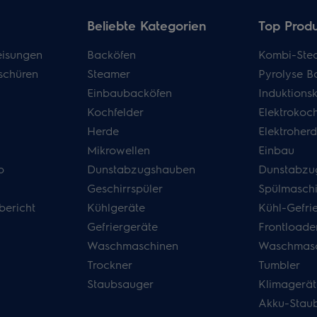
Beliebte Kategorien
Top Prod
isungen
Backöfen
Kombi-Ste
schüren
Steamer
Pyrolyse B
Einbaubacköfen
Induktions
Kochfelder
Elektrokoch
Herde
Elektroher
Mikrowellen
Einbau
p
Dunstabzugshauben
Dunstabzu
Geschirrspüler
Spülmasch
bericht
Kühlgeräte
Kühl-Gefri
Gefriergeräte
Frontloade
Waschmaschinen
Waschmasc
Trockner
Tumbler
Staubsauger
Klimagerät
Akku-Stau