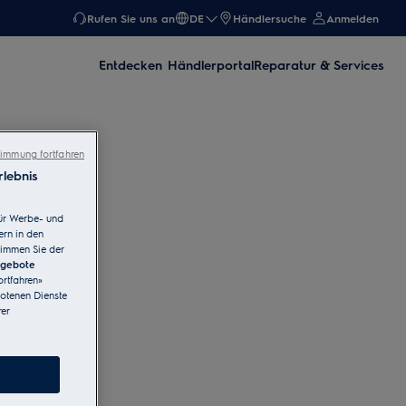
Rufen Sie uns an
DE
Händlersuche
Anmelden
Entdecken
Händlerportal
Reparatur & Services
immung fortfahren
lebnis
ür Werbe- und
ern in den
timmen Sie der
ngebote
rtfahren»
botenen Dienste
er