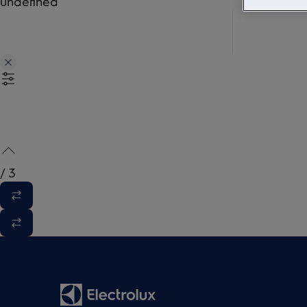
undefined
/
3