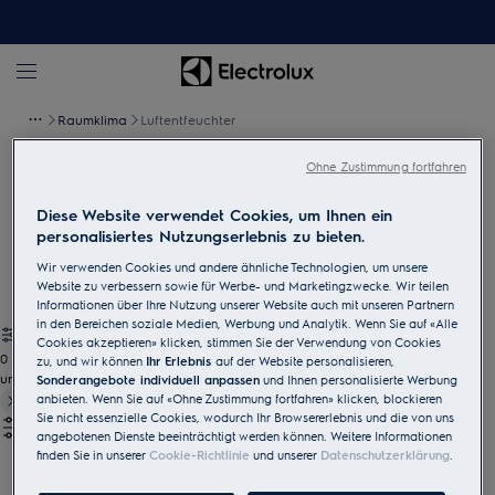
Raumklima
Luftentfeuchter
Ohne Zustimmung fortfahren
Luftentfeuchter
Diese Website verwendet Cookies, um Ihnen ein
Schaffen Sie dank unserer Luftentfeuchter in jedem Raum die
personalisiertes Nutzungserlebnis zu bieten.
ideale Umgebung, damit Sie immer gesündere Luft haben.
Wir verwenden Cookies und andere ähnliche Technologien, um unsere
Website zu verbessern sowie für Werbe- und Marketingzwecke. Wir teilen
Informationen über Ihre Nutzung unserer Website auch mit unseren Partnern
in den Bereichen soziale Medien, Werbung und Analytik. Wenn Sie auf «Alle
Cookies akzeptieren» klicken, stimmen Sie der Verwendung von Cookies
0
zu, und wir können
Ihr Erlebnis
auf der Website personalisieren,
undefined
Sonderangebote individuell anpassen
und Ihnen personalisierte Werbung
anbieten. Wenn Sie auf «Ohne Zustimmung fortfahren» klicken, blockieren
Sie nicht essenzielle Cookies, wodurch Ihr Browsererlebnis und die von uns
angebotenen Dienste beeinträchtigt werden können. Weitere Informationen
finden Sie in unserer
Cookie-Richtlinie
und unserer
Datenschutzerklärung
.