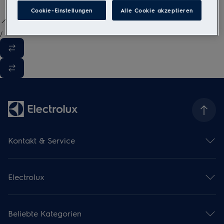
Cookie-Einstellungen
Alle Cookie akzeptieren
/
3
Kontakt & Service
Kontaktübersicht
Serviceübersicht
Electrolux
Reparaturservice
Garantieverlängerung
Gebrauchsanweisungen
Installationsservice
Kataloge & Broschüren
Pflegeservice
Beliebte Kategorien
Über uns
Mieterwechselservice