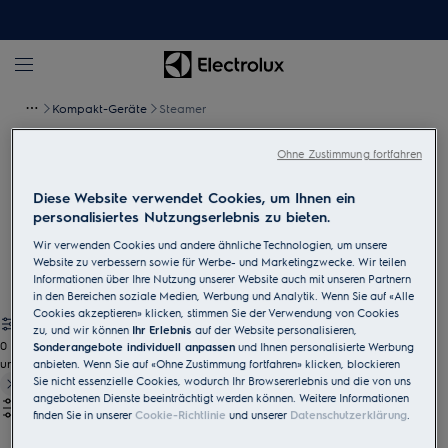
Kompakt-Geräte
Steamer
Ohne Zustimmung fortfahren
Kompakt-CombiSteamer
Diese Website verwendet Cookies, um Ihnen ein
Unsere CombiSteamer vereinen die Funktionen eines Backofens
personalisiertes Nutzungserlebnis zu bieten.
und Dampfgarers in einem Gerät und sind ideal als Zweitgerät
Wir verwenden Cookies und andere ähnliche Technologien, um unsere
oder bei kleinen Platzverhältnissen.
Website zu verbessern sowie für Werbe- und Marketingzwecke. Wir teilen
Informationen über Ihre Nutzung unserer Website auch mit unseren Partnern
in den Bereichen soziale Medien, Werbung und Analytik. Wenn Sie auf «Alle
Cookies akzeptieren» klicken, stimmen Sie der Verwendung von Cookies
zu, und wir können
Ihr Erlebnis
auf der Website personalisieren,
0
Sonderangebote individuell anpassen
und Ihnen personalisierte Werbung
undefined
anbieten. Wenn Sie auf «Ohne Zustimmung fortfahren» klicken, blockieren
Sie nicht essenzielle Cookies, wodurch Ihr Browsererlebnis und die von uns
angebotenen Dienste beeinträchtigt werden können. Weitere Informationen
finden Sie in unserer
Cookie-Richtlinie
und unserer
Datenschutzerklärung
.