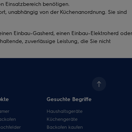
blen Einsatzbereich benötigen.
ort, unabhängig von der Küchenanordnung. Sie sind
 einen
Einbau-Gasherd
, einen
Einbau-Elektroherd
oder
ltende, zuverlässige Leistung, die Sie nicht
ukte
Gesuchte Begriffe
amer
Haushaltsgeräte
ackofen
Küchengeräte
kochfelder
Backofen kaufen