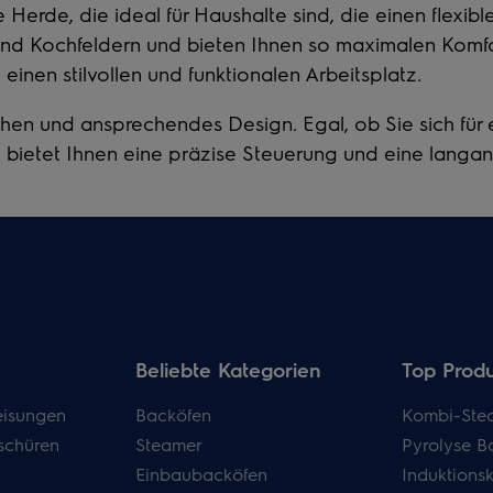
e Herde
, die ideal für Haushalte sind, die einen flexi
und Kochfeldern und bieten Ihnen so maximalen Komf
 einen stilvollen und funktionalen Arbeitsplatz.
chen und ansprechendes Design. Egal, ob Sie sich für
bietet Ihnen eine präzise Steuerung und eine langanha
Beliebte Kategorien
Top Prod
isungen
Backöfen
Kombi-Ste
schüren
Steamer
Pyrolyse B
Einbaubacköfen
Induktions