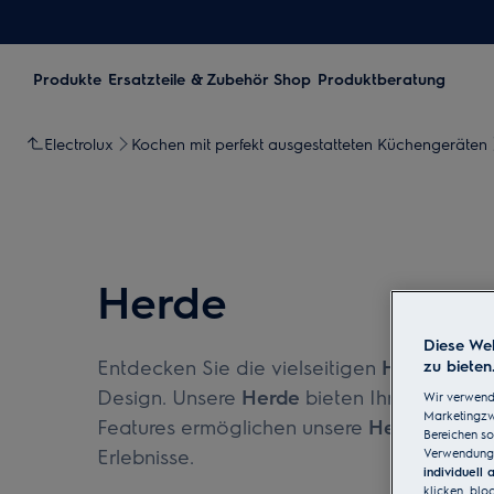
Produkte
Ersatzteile & Zubehör Shop
Produktberatung
Electrolux
Kochen mit perfekt ausgestatteten Küchengeräten
Herde
Diese Web
Entdecken Sie die vielseitigen
Herde von E
zu bieten
Design. Unsere
Herde
bieten Ihnen eine br
Wir verwend
Marketingzwe
Features ermöglichen unsere
Herde
effizie
Bereichen so
Erlebnisse.
Verwendung 
individuell
klicken, blo