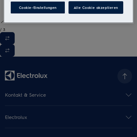
Cookie-Einstellungen
Alle Cookie akzeptieren
/
3
Kontakt & Service
Kontaktübersicht
Serviceübersicht
Electrolux
Reparaturservice
Garantieverlängerung
Gebrauchsanweisungen
Installationsservice
Kataloge & Broschüren