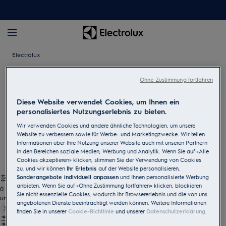
Electrolux
Ohne Zustimmung fortfahren
Unterbau-Weinschränke für Ihre
Diese Website verwendet Cookies, um Ihnen ein
Lieblingsweine
personalisiertes Nutzungserlebnis zu bieten.
Unsere Weinschränke sind ideal für die Lagerung Ihrer Weine
Wir verwenden Cookies und andere ähnliche Technologien, um unsere
unter einer Küchenarbeitsplatte. Sie sind die perfekte Ergänzung
Website zu verbessern sowie für Werbe- und Marketingzwecke. Wir teilen
zu unseren Küchenprodukten.
Informationen über Ihre Nutzung unserer Website auch mit unseren Partnern
in den Bereichen soziale Medien, Werbung und Analytik. Wenn Sie auf «Alle
Cookies akzeptieren» klicken, stimmen Sie der Verwendung von Cookies
zu, und wir können
Ihr Erlebnis
auf der Website personalisieren,
Sonderangebote individuell anpassen
und Ihnen personalisierte Werbung
anbieten. Wenn Sie auf «Ohne Zustimmung fortfahren» klicken, blockieren
0
Sie nicht essenzielle Cookies, wodurch Ihr Browsererlebnis und die von uns
undefined
angebotenen Dienste beeinträchtigt werden können. Weitere Informationen
finden Sie in unserer
Cookie-Richtlinie
und unserer
Datenschutzerklärung
.