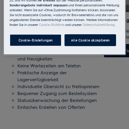
zu, und wir können
Ihr Erlebnis
auf der Website personalisieren,
Sonderangebote individuell anpassen
und Ihnen personalisierte Werbung
anbieten. Wenn Sie auf «Ohne Zustimmung fortfahren» klicken, blockieren
Sie nicht essenzielle Cookies, wodurch Ihr Browsererlebnis und die von uns
Profitieren Sie rund um die Uhr
Bestellun
angebotenen Dienste beeinträchtigt werden können. Weitere Informationen
finden Sie in unserer
Cookie-Richtlinie
und unserer
Datenschutzerklärung
.
Erfahren Si
Komfortable Suche und Download
online Best
von Produktinformationen/–Medien,
Cookie-Einstellungen
Alle Cookie akzeptieren
und Preislisten
Zum Vi
Aktuelle Informationen zu Schulungen
und Neuigkeiten
Keine Wartezeiten am Telefon
Praktische Anzeige der
Lagerverfügbarkeit
Individuelle Übersicht zu Nettopreisen
Bequemer Zugang zum Bestellsystem
Statusüberwachung der Bestellungen
Einfaches Erstellen von Offerten