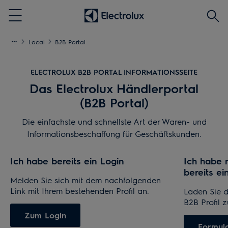
Produ
Menu
(mind
3
Local
B2B Portal
Zeich
ELECTROLUX B2B PORTAL INFORMATIONSSEITE
Das Electrolux Händlerportal
(B2B Portal)
Die einfachste und schnellste Art der Waren- und
Informationsbeschaffung für Geschäftskunden.
Ich habe bereits ein Login
Ich habe 
bereits 
Melden Sie sich mit dem nachfolgenden
Link mit Ihrem bestehenden Profil an.
Laden Sie d
B2B Profil 
Zum Login
Formula