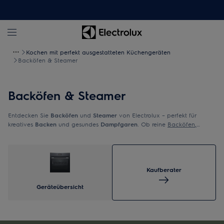
Kochen mit perfekt ausgestatteten Küchengeräten
Backöfen & Steamer
Backöfen & Steamer
Entdecken Sie
Backöfen
und
Steamer
von Electrolux – perfekt für
kreatives
Backen
und gesundes
Dampfgaren
. Ob reine
Backöfen
,
Backöfen mit Dampfstoss
oder
Kombisteamer
- unsere
Backöfen
und
Steamer
verbinden modernste Technologie mit intuitiver Bedienung.
Geniessen Sie erstklassige Backergebnisse, schonendes Garen und
energiesparende Leistung. Mit unseren
Backöfen
und
Steamer
holen Sie
sich Innovation, Qualität und kulinarische Freiheit direkt in Ihre Küche!
Kaufberater
Geräteübersicht