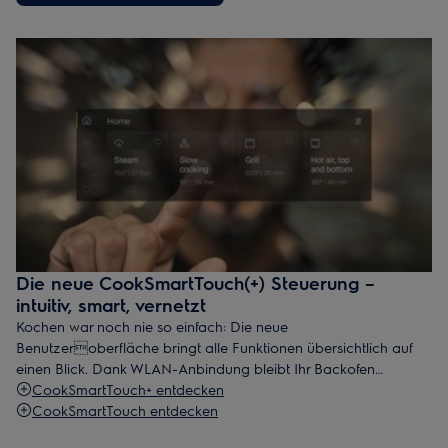
Die neue CookSmartTouch(+) Steuerung –
intuitiv, smart, vernetzt
Kochen war noch nie so einfach: Die neue
Benutzeroberfläche bringt alle Funktionen übersichtlich auf
einen Blick. Dank WLAN-Anbindung bleibt Ihr Backofen
automatisch aktuell mit Software-Updates und neuen Features.
CookSmartTouch+ entdecken
Und mit dem integrierten Kochassistentenwählen Sie, ob der
CookSmartTouch entdecken
Ofen automatisch optimiert oder Sie