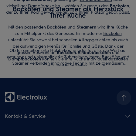
vielseitiger
Dampfbackofen
– wählen Sie genau den
Backofen
,
Backöfen und Steamer als Herzstück
der zu Ihren Kochgewohnheiten und Ihrem Platzangebot passt.
Ihrer Küche
Mit den passenden
Backöfen
und
Steamern
wird Ihre Küche
zum Mittelpunkt des Genusses. Ein moderner
Backofen
unterstützt Sie sowohl bei schnellen Alltagsgerichten als auch
bei aufwendigen Menüs für Familie und Gäste. Dank der
Ob für ambitionierte Hobbyköche oder für alle, die Wert auf
grossen Auswahl an
Backöfen
,
Einbaubacköfen
und
gesunde und unkomplizierte Zubereitung legen:
Backöfen
und
Dampfbacköfen
können Sie Ihre Küche individuell ausstatten
Steamer
verbinden innovative Technik mit zeitgemässem
und flexibel erweitern.
Design. Entdecken Sie jetzt die aktuellen Modelle und finden Sie
den
Backofen
, der Ihren Kochalltag bereichert und dauerhaft für
perfekte Ergebnisse sorgt.
Kontakt & Service
Kontaktübersicht
Serviceübersicht