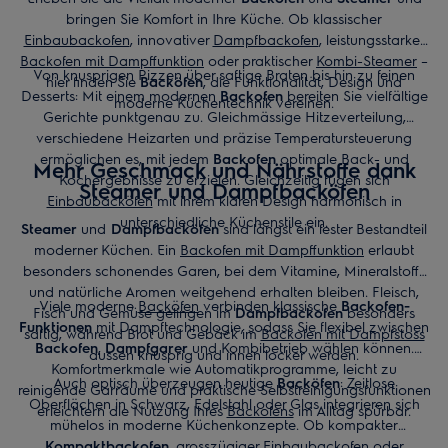
bringen Sie Komfort in Ihre Küche. Ob klassischer
Einbaubackofen
, innovativer
Dampfbackofen
, leistungsstarker
Backofen mit Dampffunktion
oder praktischer
Kombi-Steamer
–
Von knusprigen Pizzen über saftige Braten bis hin zu feinen
hier finden Sie
Backöfen
, die Funktionalität, Design und
Desserts: Mit einem modernen
Backofen
bereiten Sie vielfältige
moderne Küchentechnik vereinen.
Gerichte punktgenau zu. Gleichmässige Hitzeverteilung,
verschiedene Heizarten und präzise Temperatursteuerung
ermöglichen es, mit jedem
Backofen
optimale Back- und
Mehr Geschmack und Nährstoffe dank
Kochergebnisse zu erzielen. Gleichzeitig fügen sich
Steamer und Dampfbacköfen
Einbaubacköfen
mit ihrem klaren Design harmonisch in
unterschiedliche Küchenstile ein.
Steamer
und
Dampfbacköfen
sind längst ein fester Bestandteil
moderner Küchen. Ein
Backofen mit Dampffunktion
erlaubt
besonders schonendes Garen, bei dem Vitamine, Mineralstoffe
und natürliche Aromen weitgehend erhalten bleiben. Fleisch,
Viele moderne
Backöfen
verbinden klassische
Backofen-
Fisch und Gemüse gelingen im
Dampfbackofen
besonders
Funktionen
mit Dampftechnologie, sodass Sie flexibel zwischen
saftig, während Brot und Gebäck im
Backofen mit Dampfstoss
Backofen
,
Dampfgarer
und Kombibetrieb wählen können.
aussen knusprig und innen locker werden.
Komfortmerkmale wie Automatikprogramme, leicht zu
Auch optisch überzeugen heutige
Backöfen
: Zeitlose
reinigende Garräume und praktische Selbstreinigungsfunktionen
Oberflächen in Schwarz, Edelstahl oder Glas integrieren sich
erleichtern die Nutzung Ihres
Backofens
im Alltag spürbar.
mühelos in moderne Küchenkonzepte. Ob kompakter
Kompaktbackofen
, grosszügiger
Einbaubackofen
oder