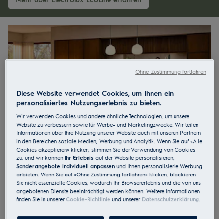
Ohne Zustimmung fortfahren
Diese Website verwendet Cookies, um Ihnen ein
personalisiertes Nutzungserlebnis zu bieten.
Wir verwenden Cookies und andere ähnliche Technologien, um unsere
Website zu verbessern sowie für Werbe- und Marketingzwecke. Wir teilen
Informationen über Ihre Nutzung unserer Website auch mit unseren Partnern
in den Bereichen soziale Medien, Werbung und Analytik. Wenn Sie auf «Alle
Mehr Geschmack und Vitamine. Weniger
Cookies akzeptieren» klicken, stimmen Sie der Verwendung von Cookies
Energieverbrauch.​
zu, und wir können
Ihr Erlebnis
auf der Website personalisieren,
Electrolux Kombi-Steamer besitzen die höchste
Sonderangebote individuell anpassen
und Ihnen personalisierte Werbung
anbieten. Wenn Sie auf «Ohne Zustimmung fortfahren» klicken, blockieren
Energieeffizienzklasse A++, womit Sie Strom sparen und
Sie nicht essenzielle Cookies, wodurch Ihr Browsererlebnis und die von uns
gleichzeitig köstliche Gerichte zubereiten können.
Mit dem
angebotenen Dienste beeinträchtigt werden können. Weitere Informationen
Einsatz von niedrigen Temperaturen beim Kochen mit Heissluft
finden Sie in unserer
Cookie-Richtlinie
und unserer
Datenschutzerklärung
.
oder Dampf sparen Sie bis zu 20%* mehr Energie. Zudem
bleiben erst noch bis zu
90%** der Vitamine Ihrer Zutaten