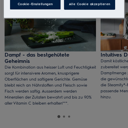
Cookie-Einstellungen
Alle Cookie akzeptieren
erhalten.
Dampf - das bestgehütete
Intuitives
Geheimnis​
Damit köstlic
zubereitet we
Die Kombination aus heisser Luft und Feuchtigkeit
Dampfmenge ze
sorgt für
intensivere Aromen, knusprigere
die
gewünschte
Oberflächen und saftigere Gerichte.
Gemüse
die
Steamify
®-
bleibt reich an Nährstoffen und Fleisch sowie
passende Meng
Fisch werden
saftig. Ausserdem werden
hinzu.
Mineralien der Zutaten bewahrt und bis zu
90%
aller Vitamin C bleiben erhalten***.