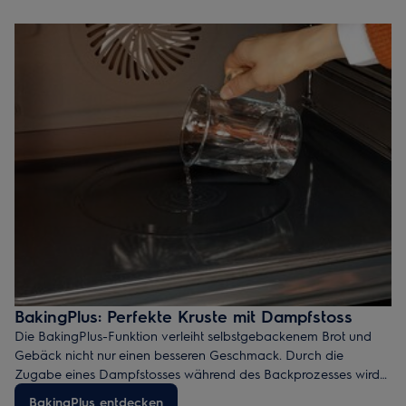
BakingPlus: Perfekte Kruste mit Dampfstoss
Die BakingPlus-Funktion verleiht selbstgebackenem Brot und
Gebäck nicht nur einen besseren Geschmack. Durch die
Zugabe eines Dampfstosses während des Backprozesses wird
die Kruste knuspriger und erhält eine intensivere, glänzendere
BakingPlus entdecken