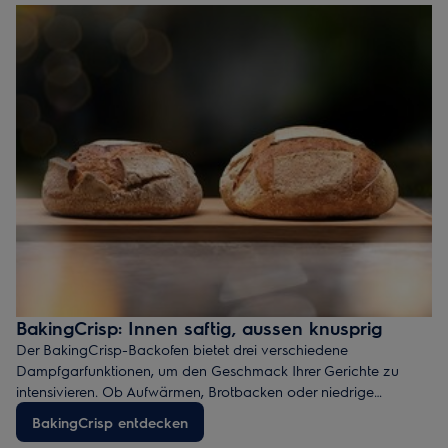
Zeit und Temperatur selbst steuern. Für perfekte Ergebnisse und
volle Kontrolle.
BakingCrisp: Innen saftig, aussen knusprig
Der BakingCrisp-Backofen bietet drei verschiedene
Dampfgarfunktionen, um den Geschmack Ihrer Gerichte zu
intensivieren. Ob Aufwärmen, Brotbacken oder niedrige
Feuchtigkeit – dank der Dampfkombination bleiben Ihre Speisen
BakingCrisp entdecken
innen saftig und werden aussen knusprig und goldbraun.