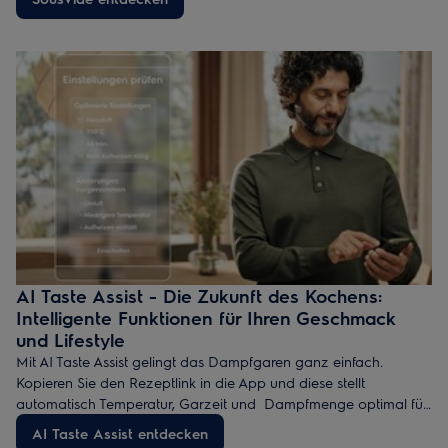
konstant niedrigen Temperaturen gradgenau gegart, wodurch
die Aromen und wertvollen Inhaltsstoffe der Lebensmittel
erhalten bleiben.
AI Taste Assist - Die Zukunft des Kochens:
Intelligente Funktionen für Ihren Geschmack
und Lifestyle
Mit AI Taste Assist gelingt das Dampfgaren ganz einfach.
Kopieren Sie den Rezeptlink in die App und diese stellt
automatisch Temperatur, Garzeit und Dampfmenge optimal für
Ihren Steamer ein. So bereiten Sie gesunde und köstliche
AI Taste Assist entdecken
Gerichte mit weniger Energie und ohne Rätselraten zu.