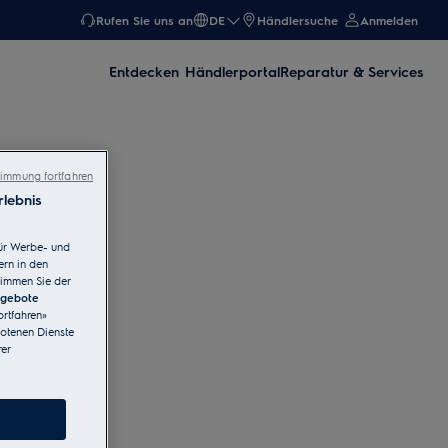
Rufen Sie uns an
DE
Händlersuche
Anmelden
Entdecken
Händlerportal
Reparatur & Services
immung fortfahren
lebnis
ür Werbe- und
ern in den
timmen Sie der
ngebote
rtfahren»
botenen Dienste
er