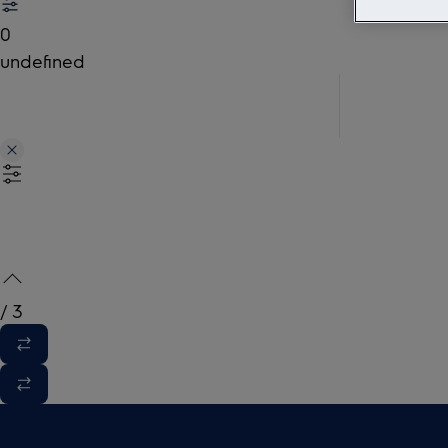
0
undefined
/
3