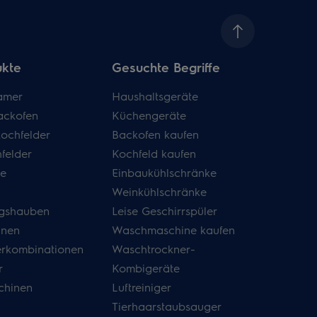
ukte
Gesuchte Begriffe
amer
Haushaltsgeräte
ackofen
Küchengeräte
kochfelder
Backofen kaufen
felder
Kochfeld kaufen
de
Einbaukühlschränke
Weinkühlschränke
gshauben
Leise Geschirrspüler
inen
Waschmaschine kaufen
erkombinationen
Waschtrockner-
r
Kombigeräte
hinen
Luftreiniger
Tierhaarstaubsauger