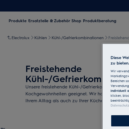
Produkte
Ersatzteile & Zubehör Shop
Produktberatung
Electrolux
Kühlen
Kühl-/Gefrierkombinationen
Freistehen
Diese Web
zu bieten
Freistehende
Wir verwend
Kühl-/Gefrierkombinati
Marketingzwe
Bereichen so
Verwendung 
Unsere freistehende Kühl-/Gefrierkombination ist
individuell
Kochgewohnheiten geeignet. Wir haben eine Ko
klicken, blo
Ihrem Alltag als auch zu Ihrer Küche passt.
beeinträchti
Datenschut