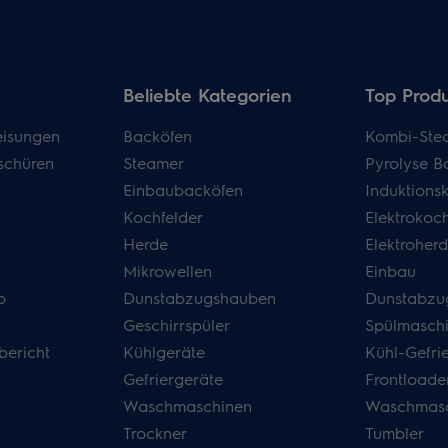
Beliebte Kategorien
Top Prod
isungen
Backöfen
Kombi-Ste
schüren
Steamer
Pyrolyse B
Einbaubacköfen
Induktions
Kochfelder
Elektrokoch
Herde
Elektroher
Mikrowellen
Einbau
p
Dunstabzugshauben
Dunstabzu
Geschirrspüler
Spülmasch
bericht
Kühlgeräte
Kühl-Gefri
Gefriergeräte
Frontloade
Waschmaschinen
Waschmasc
Trockner
Tumbler