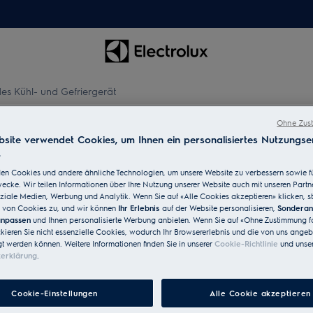
des Kühl- und Gefriergerät
Ohne Zust
site verwendet Cookies, um Ihnen ein personalisiertes Nutzungser
.
en Cookies und andere ähnliche Technologien, um unsere Website zu verbessern sowie f
on
cke. Wir teilen Informationen über Ihre Nutzung unserer Website auch mit unseren Partn
ziale Medien, Werbung und Analytik. Wenn Sie auf «Alle Cookies akzeptieren» klicken, s
von Cookies zu, und wir können
Ihr Erlebnis
auf der Website personalisieren,
Sondera
 für Ihre Küche und Ihre
 anpassen
und Ihnen personalisierte Werbung anbieten. Wenn Sie auf «Ohne Zustimmung fo
mbination, die sowohl zu
ckieren Sie nicht essenzielle Cookies, wodurch Ihr Browsererlebnis und die von uns ange
gt werden können. Weitere Informationen finden Sie in unserer
Cookie-Richtlinie
und unser
zerklärung
.
Cookie-Einstellungen
Alle Cookie akzeptieren