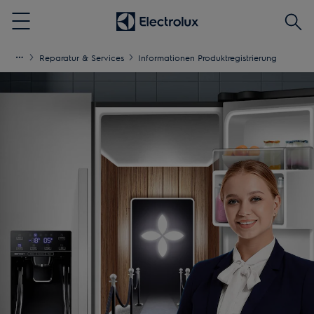
Produ
Menu
(mind
3
Reparatur & Services
Informationen Produktregistrierung
Zeich