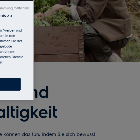
immung fortfahren
nis zu
ür Werbe- und
ern in den
timmen Sie der
ngebote
rtfahren»
botenen Dienste
er
en und
tigkeit
ie können das tun, indem Sie sich bewusst