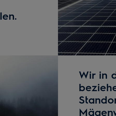
len.
Wir in 
beziehe
Standor
Mägenw