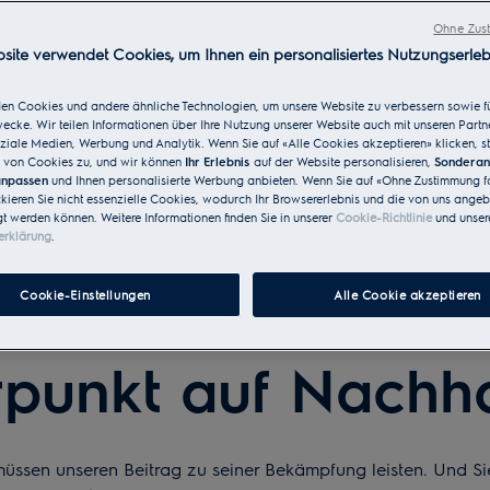
Ohne Zust
site verwendet Cookies, um Ihnen ein personalisiertes Nutzungserleb
en Cookies und andere ähnliche Technologien, um unsere Website zu verbessern sowie f
cke. Wir teilen Informationen über Ihre Nutzung unserer Website auch mit unseren Partn
ziale Medien, Werbung und Analytik. Wenn Sie auf «Alle Cookies akzeptieren» klicken, s
von Cookies zu, und wir können
Ihr Erlebnis
auf der Website personalisieren,
Sondera
 anpassen
und Ihnen personalisierte Werbung anbieten. Wenn Sie auf «Ohne Zustimmung fo
ckieren Sie nicht essenzielle Cookies, wodurch Ihr Browsererlebnis und die von uns ange
gt werden können. Weitere Informationen finden Sie in unserer
Cookie-Richtlinie
und unser
erklärung
.
urzeln in Schwed
Cookie-Einstellungen
Alle Cookie akzeptieren
punkt auf Nachhal
müssen unseren Beitrag zu seiner Bekämpfung leisten. Und S