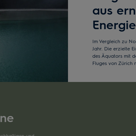
aus er
Energi
Im Vergleich zu No
Jahr. Die erzielte
des Äquators mit d
Fluges von Zürich
ine
achhaltigen und