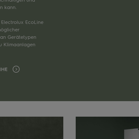
in kann.
 Electrolux EcoLine
möglicher
m an Gerätetypen
zu Klimaanlagen
EIHE