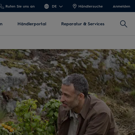
Rufen Sie uns an
DE
Händlersuche
Anmelden
Produk
en
Händlerportal
Reparatur & Services
(mind.
3
Zeiche