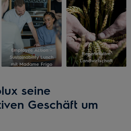
Employee Action -
Regenerative
Sustainability Lunch
Landwirtschaft
mit Madame Frigo
lux seine
iven Geschäft um