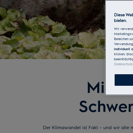
Diese Web
bieten.
Wir verwend
Marketingzwe
Bereichen so
Verwendung 
individuell
klicken, blo
beeinträchti
Datenschutz
Mit W
Schwer
Der Klimawandel ist Fakt – und wir alle 