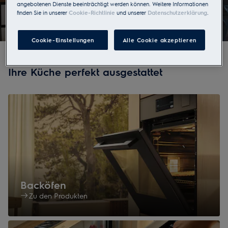
angebotenen Dienste beeinträchtigt werden können. Weitere Informationen
finden Sie in unserer
Cookie-Richtlinie
und unserer
Datenschutzerklärung
.
Zur Produktberatung
Cookie-Einstellungen
Alle Cookie akzeptieren
Ihre Küche perfekt ausgestattet
Backöfen
Zu den Produkten