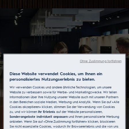
Ohne Zustimmung fortfahren
Diese Website verwendet Cookies, um Ihnen ein
personalisiertes Nutzungserlebnis zu bieten.
Wir verwenden Cookies und andere ähnliche Technologien, um unsere
Website zu verbessern sowie für Werbe- und Marketingzwecke. Wir teilen
Wunschgerät finden in der Electrolux
Informationen über Ihre Nutzung unserer Website auch mit unseren Partnern
in den Bereichen soziale Medien, Werbung und Analytik. Wenn Sie auf «Alle
Taste Gallery
Cookies akzeptieren» klicken, stimmen Sie der Verwendung von Cookies
Die Taste Gallery unterstützt Sie gezielt bei der
zu, und wir können
Ihr Erlebnis
auf der Website personalisieren,
Sonderangebote individuell anpassen
und Ihnen personalisierte Werbung
Produktberatung und hilft Ihnen dabei, schnell und einfach
anbieten. Wenn Sie auf «Ohne Zustimmung fortfahren» klicken, blockieren
das passende Gerät zu finden.
Sie nicht essenzielle Cookies, wodurch Ihr Browsererlebnis und die von uns