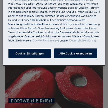
Website zu verbessern sowie für Werbe- und Marketingzwecke. Wir teilen
Informationen über Ihre Nutzung unserer Website auch mit unseren Partnern
in den Bereichen soziale Medien, Werbung und Analytik. Wenn Sie auf «Alle
Cookies akzeptieren» klicken, stimmen Sie der Verwendung von Cookies
zu, und wir können
Ihr Erlebnis
auf der Website personalisieren,
Sonderangebote individuell anpassen
und Ihnen personalisierte Werbung
anbieten. Wenn Sie auf «Ohne Zustimmung fortfahren» klicken, blockieren
Sie nicht essenzielle Cookies, wodurch Ihr Browsererlebnis und die von uns
angebotenen Dienste beeinträchtigt werden können. Weitere Informationen
finden Sie in unserer
Cookie-Richtlinie
und unserer
Datenschutzerklärung
.
BÄRLAUCH GNOCCHI
Cookie-Einstellungen
Alle Cookie akzeptieren
PORTWEIN BIRNEN