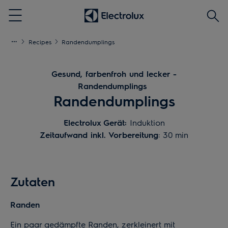
Produ
Menu
(mind
3
Recipes
Randendumplings
Zeich
Gesund, farbenfroh und lecker -
Randendumplings
Randendumplings
Electrolux Gerät:
Induktion
Zeitaufwand inkl. Vorbereitung
: 30 min
Zutaten
Randen
Ein paar gedämpfte Randen, zerkleinert mit