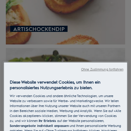
in feine Scheiben schneiden und mit Salz bestreuen.
10-15 Minuten ziehen lassen und dann mit den Händen
ausdrücken, um die Feuchtigkeit zu entfernen. Randen,
Kohl, Hackfleisch, Schnittlauch, Knoblauch, Pilze,
ARTISCHOCKENDIP
Ingwer, Sojasauce, Austernsauce, Sesamöl und eine
Prise Salz in einer grossen Schüssel vermischen.
Die beiden Teigrollen nach der Ruhezeit in je 12 gleich
grosse Stücke schneiden. Die Arbeitsfläche mit etwas
Maismehl bestäuben. Jedes Teigstück einzeln ausrollen
Ohne Zustimmung fortfahren
und mit einer 10 cm langen Ausstechform oder einem
breiten Trinkglas Kreise ausstechen. Die Ränder
Diese Website verwendet Cookies, um Ihnen ein
personalisiertes Nutzungserlebnis zu bieten.
entfernen, die Kreise zu einer Kugel kneten und für
SCHWEDISCHE EGGS BENEDICT
einige Minuten in die abgedeckte Schüssel geben.
Wir verwenden Cookies und andere ähnliche Technologien, um unsere
Website zu verbessern sowie für Werbe- und Marketingzwecke. Wir teilen
Dann die Kugeln einzeln ausrollen, um daraus kleine
Informationen über Ihre Nutzung unserer Website auch mit unseren Partnern
Taschen zu erstellen. Die Taschen mit Maismehl
in den Bereichen soziale Medien, Werbung und Analytik. Wenn Sie auf «Alle
bestäuben, bevor sie gestapelt werden.
Cookies akzeptieren» klicken, stimmen Sie der Verwendung von Cookies
zu, und wir können
Ihr Erlebnis
auf der Website personalisieren,
Sonderangebote individuell anpassen
und Ihnen personalisierte Werbung
Mit sauberen, trockenen Händen eine Teigtasche auf
anbieten. Wenn Sie auf «Ohne Zustimmung fortfahren» klicken, blockieren