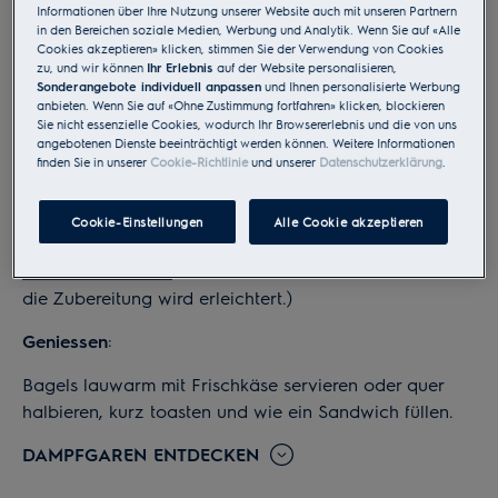
Informationen über Ihre Nutzung unserer Website auch mit unseren Partnern
Stunde gehen lassen.
in den Bereichen soziale Medien, Werbung und Analytik. Wenn Sie auf «Alle
Cookies akzeptieren» klicken, stimmen Sie der Verwendung von Cookies
6.
Auf das
Profiblech
legen und mit der
zu, und wir können
Ihr Erlebnis
auf der Website personalisieren,
Sonderangebote individuell anpassen
und Ihnen personalisierte Werbung
Brotbackfunktion im
Steamer
backen: 10 min bei 150°C,
anbieten. Wenn Sie auf «Ohne Zustimmung fortfahren» klicken, blockieren
danach Temperatur auf 200°C erhöhen und noch 10
Sie nicht essenzielle Cookies, wodurch Ihr Browsererlebnis und die von uns
angebotenen Dienste beeinträchtigt werden können. Weitere Informationen
min weiter backen.
finden Sie in unserer
Cookie-Richtlinie
und unserer
Datenschutzerklärung
.
7.
(Traditionell werden Bagels vor dem Backen in
knapp siedendem Wasser ca 2 min vorgegart,
Cookie-Einstellungen
Alle Cookie akzeptieren
abgetropft und dann mit Ei bestrichen. Mit der
Brotbackfunktion
im Steamer entfällt dieser Schritt und
die Zubereitung wird erleichtert.)
Geniessen
:
Bagels lauwarm mit Frischkäse servieren oder quer
halbieren, kurz toasten und wie ein Sandwich füllen.
DAMPFGAREN ENTDECKEN