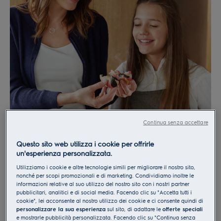
Continua senza accettare
Questo sito web utilizza i cookie per offrirle
un'esperienza personalizzata.
Utilizziamo i cookie e altre tecnologie simili per migliorare il nostro sito,
nonché per scopi promozionali e di marketing. Condividiamo inoltre le
informazioni relative al suo utilizzo del nostro sito con i nostri partner
pubblicitari, analitici e di social media. Facendo clic su "Accetta tutti i
cookie", lei acconsente al nostro utilizzo dei cookie e ci consente quindi di
personalizzare la sua esperienza
sul sito, di adattare le
offerte speciali
e mostrarle pubblicità personalizzata. Facendo clic su "Continua senza