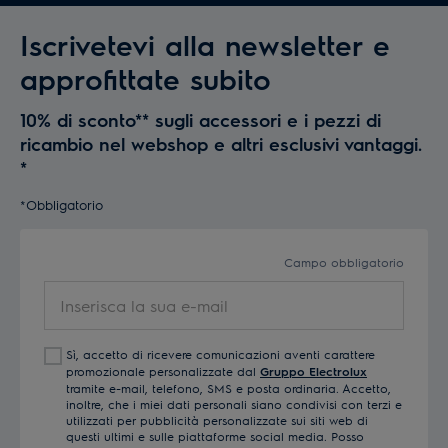
Iscrivetevi alla newsletter e
approfittate subito
10% di sconto** sugli accessori e i pezzi di
ricambio nel webshop e altri esclusivi vantaggi.
*
*Obbligatorio
Campo obbligatorio
Inserisca
la
sua
Sì, accetto di ricevere comunicazioni aventi carattere
e-
promozionale personalizzate dal
Gruppo Electrolux
mail
tramite e-mail, telefono, SMS e posta ordinaria. Accetto,
inoltre, che i miei dati personali siano condivisi con terzi e
utilizzati per pubblicità personalizzate sui siti web di
questi ultimi e sulle piattaforme social media. Posso