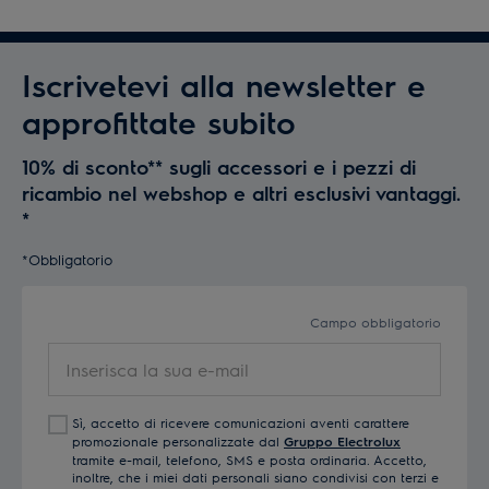
Iscrivetevi alla newsletter e
approfittate subito
10% di sconto** sugli accessori e i pezzi di
ricambio nel webshop e altri esclusivi vantaggi.
*
*Obbligatorio
Campo obbligatorio
Inserisca
la
sua
Sì, accetto di ricevere comunicazioni aventi carattere
e-
promozionale personalizzate dal
Gruppo Electrolux
mail
tramite e-mail, telefono, SMS e posta ordinaria. Accetto,
inoltre, che i miei dati personali siano condivisi con terzi e