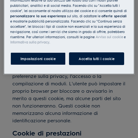
informazioni relative al suo utilizzo del nostro sito con i nostri partner
cookie che usiamo e sul motivo per cui li usiamo.
pubblicitari, analitici e di social media. Facendo clic su "Accetta tutti i
cookie", lei acconsente al nostro utilizzo dei cookie e ci consente quindi di
Categorie di cookie
personalizzare la sua esperienza
sul sito, di adattare le
offerte speciali
e mostrarle pubblicità personalizzata. Facendo clic su "Continua senza
Cookie essenziali
accettare", lei blocca i tipi di cookie non essenziali e la sua esperienza di
navigazione, così come i servizi che siamo in grado di offrire, potrebbero
risentirne. Per ulteriori informazioni, consulti le pagine
Avviso sui cookie
e
Questi cookie sono necessari per il sito web e
Informativa sulla privacy
.
non possono essere disattivati nei nostri sistemi.
Di solito sono impostati solo in risposta alle
Impostazioni cookie
Accetta tutti i cookie
azioni effettuate da te che equivalgono a una
richiesta di servizi, come l’impostazione delle
preferenze sulla privacy, l’accesso o la
compilazione di moduli. L'utente può impostare il
proprio browser per bloccare o avvisarlo in
merito a questi cookie, ma alcune parti del sito
non funzioneranno. Questi cookie non
memorizzano alcuna informazione di
identificazione personale.
Cookie di prestazioni