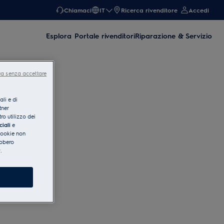
Chiamaci
IT
Ricerca rivenditore
Accedi
Esplora
Portale rivenditori
Riparazione & Servizio
a senza accettare
ali e di
tner
ro utilizzo dei
ciali
e
 cookie non
ebbero
y
.