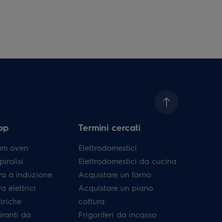
top
Termini cercati
am oven
Elettrodomestici
irolisi
Elettrodomestici da cucina
ra a induzione
Acquistare un forno
a elettrici
Acquistare un piano
triche
cottura
ranti da
Frigoriferi da incasso