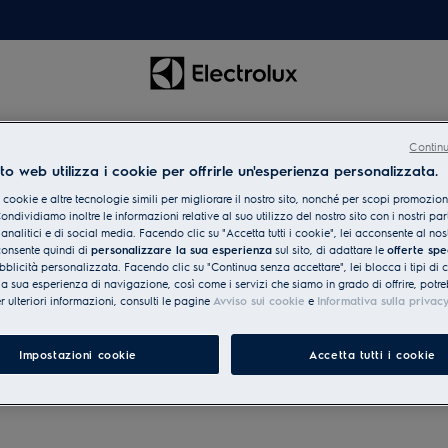
Continu
to web utilizza i cookie per offrirle un'esperienza personalizzata.
 cookie e altre tecnologie simili per migliorare il nostro sito, nonché per scopi promozion
ndividiamo inoltre le informazioni relative al suo utilizzo del nostro sito con i nostri par
 analitici e di social media. Facendo clic su "Accetta tutti i cookie", lei acconsente al nost
consente quindi di
personalizzare la sua esperienza
sul sito, di adattare le
offerte spe
bblicità personalizzata. Facendo clic su "Continua senza accettare", lei blocca i tipi di
 la sua esperienza di navigazione, così come i servizi che siamo in grado di offrire, potr
er ulteriori informazioni, consulti le pagine
Avviso sui cookie
e
Informativa sulla privac
Impostazioni cookie
Accetta tutti i cookie