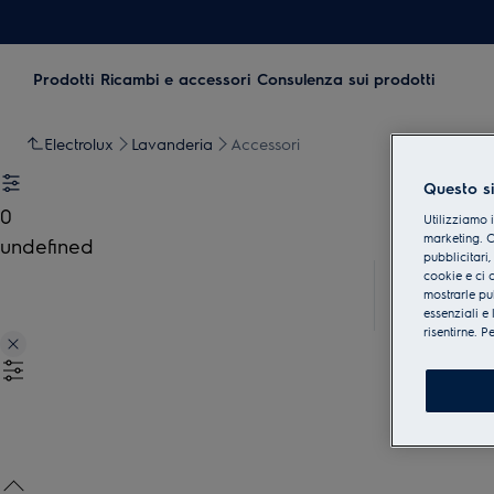
Prodotti
Ricambi e accessori
Consulenza sui prodotti
Electrolux
Lavanderia
Accessori
Questo si
0
Utilizziamo i
marketing. Co
undefined
pubblicitari,
cookie e ci 
mostrarle pu
essenziali e
risentirne. P