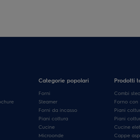
Categorie popolari
Prodotti 
Forni
Combi ste
ochure
Steamer
Forno con p
Forni da incasso
Piani cottu
Piani cottura
Piani cottur
Cucine
Cucine elet
Microonde
Cappe aspi