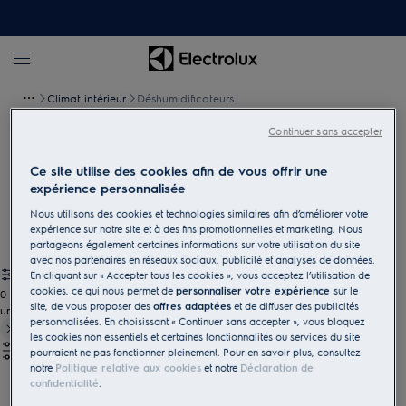
Climat intérieur
Déshumidificateurs
Continuer sans accepter
Déshumidificateurs
Ce site utilise des cookies afin de vous offrir une
Créez un environnement idéal dans chaque pièce grâce à nos
expérience personnalisée
déshumidificateurs, pour profiter en tout temps d'un air plus sain.
Nous utilisons des cookies et technologies similaires afin d’améliorer votre
expérience sur notre site et à des fins promotionnelles et marketing. Nous
partageons également certaines informations sur votre utilisation du site
avec nos partenaires en réseaux sociaux, publicité et analyses de données.
En cliquant sur « Accepter tous les cookies », vous acceptez l’utilisation de
cookies, ce qui nous permet de
personnaliser votre expérience
sur le
0
site, de vous proposer des
offres adaptées
et de diffuser des publicités
undefined
personnalisées. En choisissant « Continuer sans accepter », vous bloquez
les cookies non essentiels et certaines fonctionnalités ou services du site
pourraient ne pas fonctionner pleinement. Pour en savoir plus, consultez
notre
Politique relative aux cookies
et notre
Déclaration de
confidentialité
.