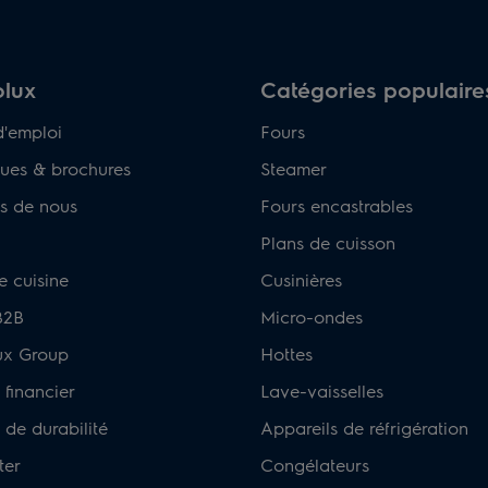
olux
Catégories populaire
'emploi
Fours
ues & brochures
Steamer
s de nous
Fours encastrables
Plans de cuisson
e cuisine
Cusinières
B2B
Micro-ondes
lux Group
Hottes
 financier
Lave-vaisselles
de durabilité
Appareils de réfrigération
ter
Congélateurs