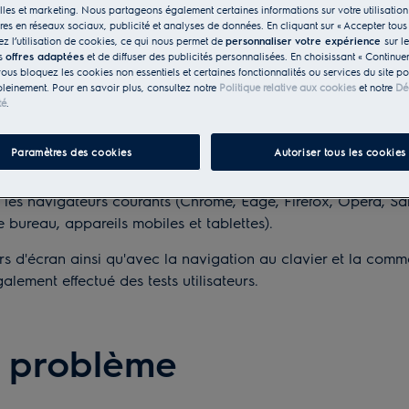
quent aux services de commerce électronique fournis à distan
les et marketing. Nous partageons également certaines informations sur votre utilisation
 les achats effectués sur nos sites web ou nos applications.
res en réseaux sociaux, publicité et analyses de données. En cliquant sur « Accepter tous 
z l’utilisation de cookies, ce qui nous permet de
personnaliser votre expérience
sur l
es
offres adaptées
et de diffuser des publicités personnalisées. En choisissant « Continue
vous bloquez les cookies non essentiels et certaines fonctionnalités ou services du site p
pleinement. Pour en savoir plus, consultez notre
Politique relative aux cookies
et notre
Dé
es sur l'accessibilité de
té
.
Paramètres des cookies
Autoriser tous les cookies
les navigateurs courants (Chrome, Edge, Firefox, Opera, Saf
e bureau, appareils mobiles et tablettes).
urs d'écran ainsi qu'avec la navigation au clavier et la co
lement effectué des tests utilisateurs.
n problème