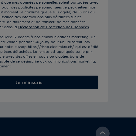
nt que mes données personnelles soient partagées avec
es pour des publicités personnalisées. Je peux retirer mon
t moment. Je confirme que je suis âgé(e) de 18 ans ou
aissance des informations plus détaillées sur les
cte, de traitement et de transfert de mes données
ant dans la
Déclaration de Protection des Données
.
s nouveaux inscrits à nos communications marketing. Un
st valide pendant 30 jours, pour un utilisateur lors
 notre e-shop https://shop.electrolux.ch/ qui est dédié
pièces détachées. La remise est appliquée sur le prix
ble avec des offres en cours ou d'autres bons de
ossible de se désinscrire aux communications marketing,
moment.
Je m’inscris