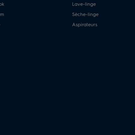
ok
Lave-linge
am
Sèche-linge
e
Aspirateurs