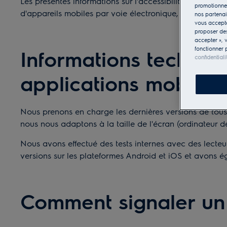
Les présentes informations sur l'accessibilité s'appli
promotionnel
d'appareils mobiles par voie électronique, par exemple
nos partenai
vous accepte
proposer d
accepter », 
fonctionner 
Informations techniqu
confidentiali
applications mobiles
Nous prenons en charge les dernières versions de tous 
nous nous adaptons à la taille de l'écran (ordinateur d
Nous avons effectué des tests internes avec des lecte
versions sur les plateformes Android et iOS et avons éga
Comment signaler u