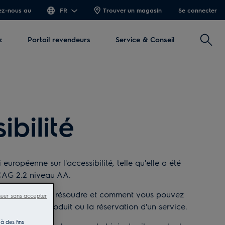
z-nous au
FR
Trouver un magasin
Se connecter
Recher
z
Portail revendeurs
Service & Conseil
ibilité
européenne sur l'accessibilité, telle qu'elle a été
WCAG 2.2 niveau AA.
s puissions les résoudre et comment vous pouvez
nuer sans accepter
'achat d'un produit ou la réservation d'un service.
à des fins