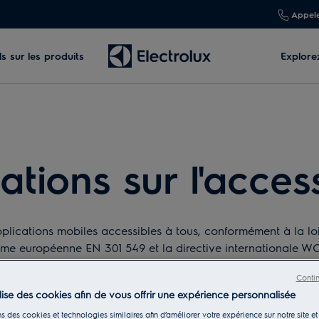
Appele
s sur les produits
Explore
tions sur l'access
pplications mobiles accessibles à tous, conformément à la loi 
norme européenne EN 301 549 et la directive internationale 
ment vous pouvez nous signaler des problèmes afin que nou
Conti
stance en matière d'accessibilité, par exemple une aide pour l
ilise des cookies afin de vous offrir une expérience personnalisée
s des cookies et technologies similaires afin d’améliorer votre expérience sur notre site et 