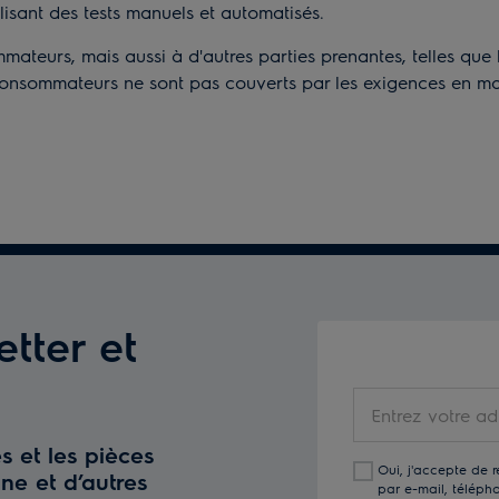
ilisant des tests manuels et automatisés.
ateurs, mais aussi à d'autres parties prenantes, telles que 
nsommateurs ne sont pas couverts par les exigences en mati
etter et
Entrez
votre
s et les pièces
adresse
Oui, j'accepte de 
ne et d’autres
e-
par e-mail, téléph