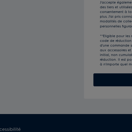
mail
J'accepte égaleme
des tiers et utilisé
consentement à tou
plus. J’ai pris conn
modalités de colle
personnelles figur
**Eligible pour le
code de réduction e
d'une commande sur
aux accessoires et 
initial, non cumula
réduction. Il est p
à n'importe quel 
cessibilité