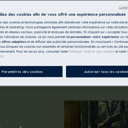
Conti
tilise des cookies afin de vous offrir une expérience personnalisée
s des cookies et technologies similaires afin d’améliorer votre expérience sur notre site et 
les et marketing. Nous partageons également certaines informations sur votre utilisation
res en réseaux sociaux, publicité et analyses de données. En cliquant sur « Accepter tous 
z l’utilisation de cookies, ce qui nous permet de
personnaliser votre expérience
sur l
n électrique
Plan de cuisson à gaz
Boîtier de comma
es
offres adaptées
et de diffuser des publicités personnalisées. En choisissant « Continue
vous bloquez les cookies non essentiels et certaines fonctionnalités ou services du site p
pleinement. Pour en savoir plus, consultez notre
Politique relative aux cookies
et notre
ité
.
Paramètres des cookies
Autoriser tous les cookie