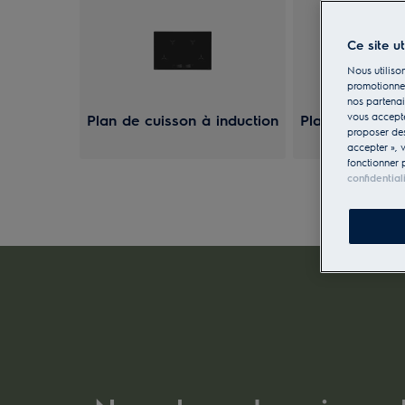
Ce site u
Nous utilison
promotionnel
nos partenai
vous accepte
Plan de cuisson à induction
Plan de cuisso
proposer d
accepter », 
fonctionner 
confidential