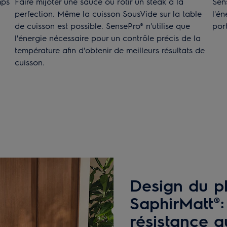
mps
Faire mijoter une sauce ou rôtir un steak à la
Sen
perfection. Même la cuisson SousVide sur la table
l'é
de cuisson est possible. SensePro® n'utilise que
por
l'énergie nécessaire pour un contrôle précis de la
température afin d'obtenir de meilleurs résultats de
cuisson.
Design du p
SaphirMatt®:
résistance a