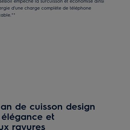
seBoil empêche la surcuisson et économise ainsi
nergie d'une charge complète de téléphone
table.**
lan de cuisson design
 élégance et
ux rayures