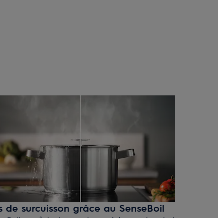
s de surcuisson grâce au SenseBoil