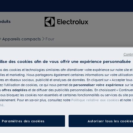
oduits
Appareils compacts
Four
Conti
tilise des cookies afin de vous offrir une expérience personnalisée
s des cookies et technologies similaires afin d’améliorer votre expérience sur notre site et 
les et marketing. Nous partageons également certaines informations sur votre utilisation
e transiger sur la qualité
res en réseaux sociaux, publicité et analyses de données. En cliquant sur « Accepter tous 
z l’utilisation de cookies, ce qui nous permet de
personnaliser votre expérience
sur l
rables même dans les coins
es
offres adaptées
et de diffuser des publicités personnalisées. En choisissant « Continue
vous bloquez les cookies non essentiels et certaines fonctionnalités ou services du site p
pleinement. Pour en savoir plus, consultez notre
Politique relative aux cookies
et notre
ité
.
Paramètres des cookies
Autoriser tous les cookie