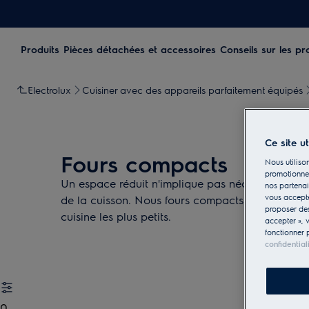
Produits
Pièces détachées et accessoires
Conseils sur les pr
Electrolux
Cuisiner avec des appareils parfaitement équipés
Ce site u
Fours compacts
Nous utilison
promotionnel
Un espace réduit n'implique pas nécessairement d
nos partenai
vous accepte
de la cuisson. Nous fours compacts sont encast
proposer d
cuisine les plus petits.
accepter », 
fonctionner 
confidential
0