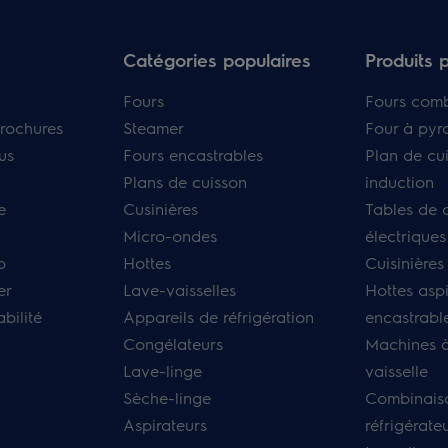
Catégories populaires
Produits 
Fours
Fours com
rochures
Steamer
Four à pyr
us
Fours encastrables
Plan de cu
Plans de cuisson
induction
e
Cusinières
Tables de 
Micro-ondes
électriques
p
Hottes
Cuisinières
er
Lave-vaisselles
Hottes asp
bilité
Appareils de réfrigération
encastrabl
Congélateurs
Machines à
Lave-linge
vaisselle
Sèche-linge
Combinais
Aspirateurs
réfrigérate