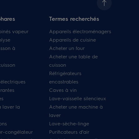
phares
Termes recherchés
binés vapeur
Appareils électroménagers
olyse
Appareils de cuisine
isson à
Acheter un four
Acheter une table de
cuisson
cuisson
Réfrigérateurs
 électriques
encastrables
irantes
Caves à vin
es
Lave-vaisselle silencieux
 laver la
Acheter une machine à
laver
ons
Lave-sèche-linge
ur-congélateur
Purificateurs d’air