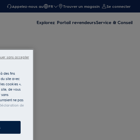
Appelez-nous au
FR
Trouver un magasin
Se connecter
Explorez
Portail revendeurs
Service & Conseil
nuer sans accepter
à des fins
 du site avec
les cookies »,
e site, de vous
r sans
ourraient ne pas
Déclaration de
s