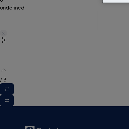
undefined
/
3