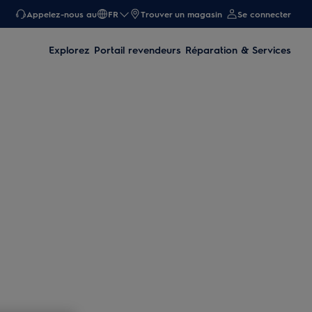
Appelez-nous au
FR
Trouver un magasin
Se connecter
Explorez
Portail revendeurs
Réparation & Services