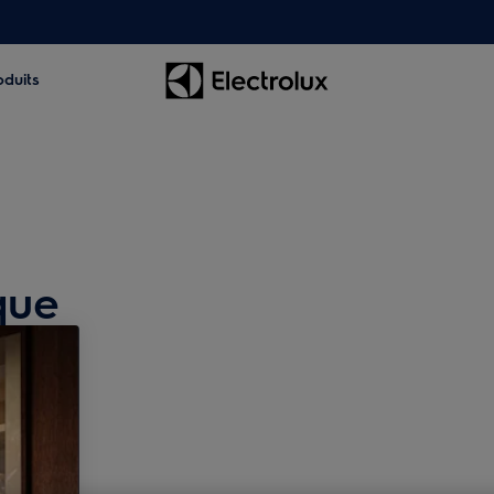
oduits
que