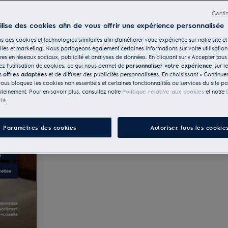
Conti
tilise des cookies afin de vous offrir une expérience personnalisée
s des cookies et technologies similaires afin d’améliorer votre expérience sur notre site et 
les et marketing. Nous partageons également certaines informations sur votre utilisation
res en réseaux sociaux, publicité et analyses de données. En cliquant sur « Accepter tous 
z l’utilisation de cookies, ce qui nous permet de
personnaliser votre expérience
sur l
es
offres adaptées
et de diffuser des publicités personnalisées. En choisissant « Continue
vous bloquez les cookies non essentiels et certaines fonctionnalités ou services du site p
pleinement. Pour en savoir plus, consultez notre
Politique relative aux cookies
et notre
ité
.
Paramètres des cookies
Autoriser tous les cookie