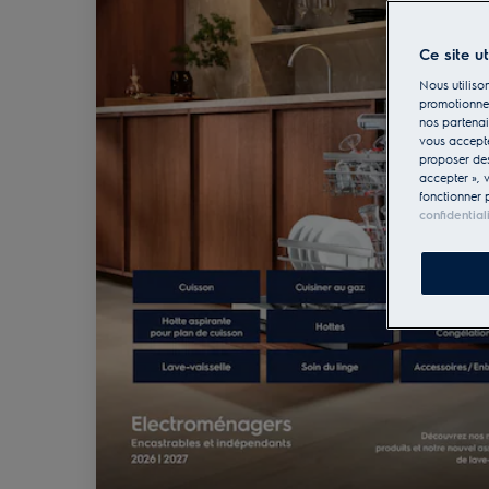
Ce site u
Nous utilison
promotionnel
nos partenai
vous accepte
proposer d
accepter », 
fonctionner 
confidential