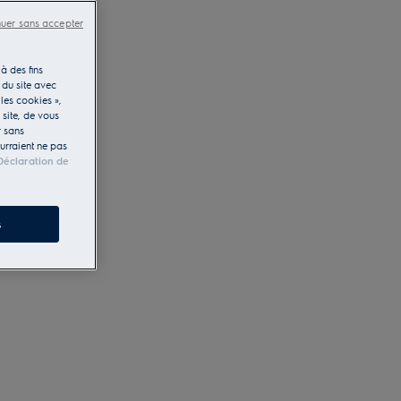
nuer sans accepter
à des fins
 du site avec
les cookies »,
e site, de vous
r sans
ourraient ne pas
Déclaration de
s