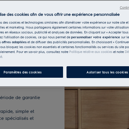
pour 99 CHF par an.
Conti
ionne parfaitement.
ilise des cookies afin de vous offrir une expérience personnalisée
s des cookies et technologies similaires afin d’améliorer votre expérience sur notre site et 
les et marketing. Nous partageons également certaines informations sur votre utilisation
res en réseaux sociaux, publicité et analyses de données. En cliquant sur « Accepter tous 
z l’utilisation de cookies, ce qui nous permet de
personnaliser votre expérience
sur l
es
offres adaptées
et de diffuser des publicités personnalisées. En choisissant « Continue
vous bloquez les cookies non essentiels et certaines fonctionnalités ou services du site p
pleinement. Pour en savoir plus, consultez notre
Politique relative aux cookies
et notre
Dé
té
.
Paramètres des cookies
Autoriser tous les cookies
période de garantie
apide, simple et
ce spécialisés et