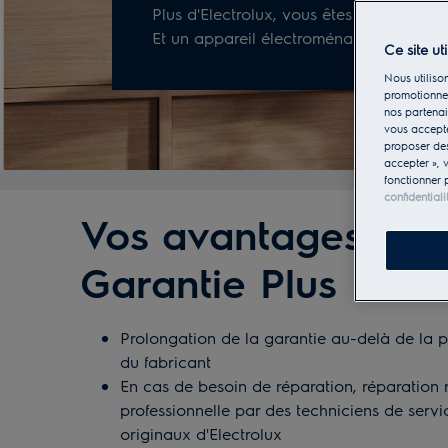
Plus d'Electrolux, vous êtes tranquille 
Et un appareil électroménager qui fonct
Ce site ut
Nous utilison
promotionnel
nos partenai
vous accepte
proposer d
accepter », 
fonctionner 
confidentiali
Vos avantages de
Garantie Plus
Prolongation de la garantie au-delà de la 
du fabricant
En cas de besoin de réparation, réparation r
professionnelle par des techniciens de servi
originaux d'Electrolux