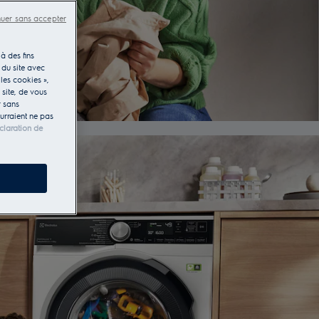
nuer sans accepter
à des fins
 du site avec
les cookies »,
e site, de vous
r sans
ourraient ne pas
claration de