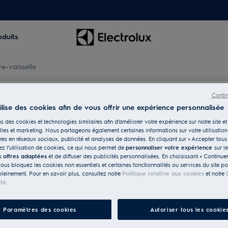
oduits
e-vaisselle
Conti
tilise des cookies afin de vous offrir une expérience personnalisée
able adapté à
s des cookies et technologies similaires afin d’améliorer votre expérience sur notre site et 
les et marketing. Nous partageons également certaines informations sur votre utilisation
res en réseaux sociaux, publicité et analyses de données. En cliquant sur « Accepter tous 
z l’utilisation de cookies, ce qui nous permet de
personnaliser votre expérience
sur l
s lave-vaisselle Electrolux
es
offres adaptées
et de diffuser des publicités personnalisées. En choisissant « Continue
oderne et offrent un confort
vous bloquez les cookies non essentiels et certaines fonctionnalités ou services du site p
pleinement. Pour en savoir plus, consultez notre
Politique relative aux cookies
et notre
t silencieux.
ité
.
Paramètres des cookies
Autoriser tous les cookie