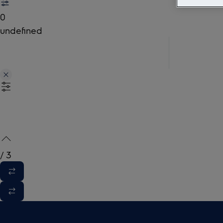
0
undefined
/
3