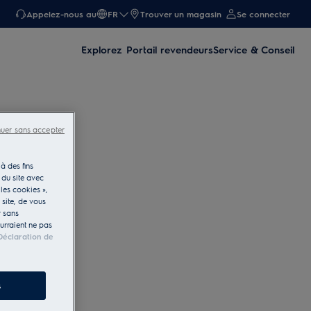
Appelez-nous au
FR
Trouver un magasin
Se connecter
Explorez
Portail revendeurs
Service & Conseil
nuer sans accepter
à des fins
 du site avec
les cookies »,
e site, de vous
r sans
ourraient ne pas
Déclaration de
s