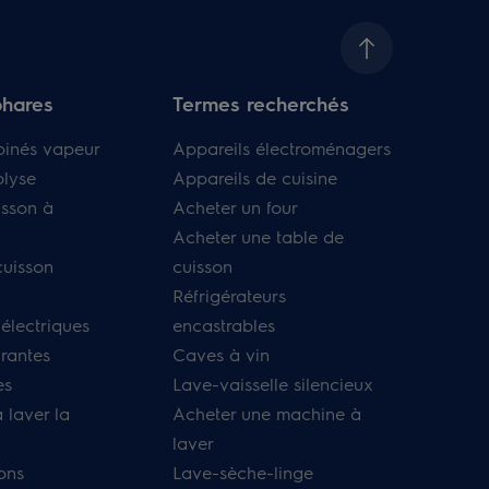
phares
Termes recherchés
binés vapeur
Appareils électroménagers
olyse
Appareils de cuisine
isson à
Acheter un four
Acheter une table de
cuisson
cuisson
Réfrigérateurs
 électriques
encastrables
irantes
Caves à vin
es
Lave-vaisselle silencieux
 laver la
Acheter une machine à
laver
ons
Lave-sèche-linge