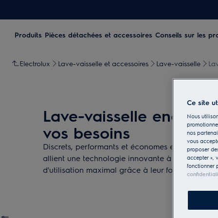
Produits
Pièces détachées et accessoires
Conseils sur les pr
Electrolux
Lave-vaisselle et accessoires
Lave-vaisselle
Lav
Ce site u
Lave-vaisselle encastr
Nous utilison
promotionnel
vos besoins
nos partenai
vous accepte
Discrets, performants et économes en énergie, le
proposer d
allient une technologie innovante à un design m
accepter », 
fonctionner 
d'utilisation maximal grâce à leur fonctionnemen
confidential