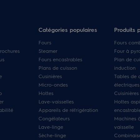
Catégories populaires
Produits 
Fours
Fours com
rochures
Steamer
Four à pyr
us
Fours encastrables
Plan de cu
Plans de cuisson
induction
e
Cusinières
Tables de 
Micro-ondes
électriques
p
Hottes
Cuisinières
er
Lave-vaisselles
Hottes asp
bilité
Appareils de réfrigération
encastrabl
Congélateurs
Machines à
Lave-linge
vaisselle
Sèche-linge
Combinais