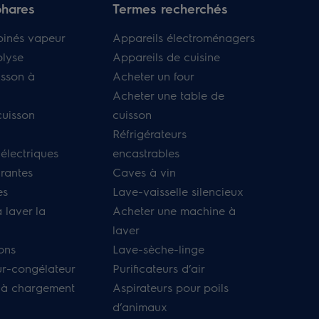
phares
Termes recherchés
binés vapeur
Appareils électroménagers
olyse
Appareils de cuisine
isson à
Acheter un four
Acheter une table de
cuisson
cuisson
Réfrigérateurs
 électriques
encastrables
irantes
Caves à vin
es
Lave-vaisselle silencieux
 laver la
Acheter une machine à
laver
ons
Lave-sèche-linge
ur-congélateur
Purificateurs d’air
 à chargement
Aspirateurs pour poils
d’animaux