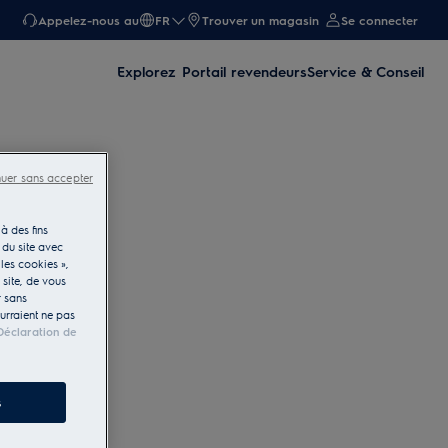
Appelez-nous au
FR
Trouver un magasin
Se connecter
Explorez
Portail revendeurs
Service & Conseil
nuer sans accepter
à des fins
 du site avec
les cookies »,
e site, de vous
r sans
ourraient ne pas
Déclaration de
s