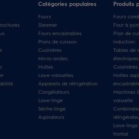
Catégories populaires
Produits 
Fours
Fours com
rochures
Steamer
Four à pyr
us
Fours encastrables
Plan de cu
Plans de cuisson
induction
e
Cusinières
Tables de 
Micro-ondes
électriques
p
Hottes
Cuisinières
er
Lave-vaisselles
Hottes asp
bilité
Appareils de réfrigération
encastrabl
Congélateurs
Machines à
Lave-linge
vaisselle
Sèche-linge
Combinais
Aspirateurs
réfrigérate
Lave-linge
frontal