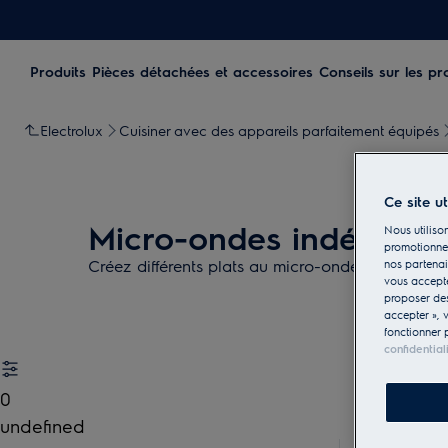
Produits
Pièces détachées et accessoires
Conseils sur les pr
Electrolux
Cuisiner avec des appareils parfaitement équipés
Ce site u
Micro-ondes indépend
Nous utilison
promotionnel
Créez différents plats au micro-ondes ou réchauf
nos partenai
vous accepte
proposer d
accepter », 
fonctionner 
confidential
0
undefined