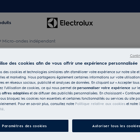
oduits
Micro-ondes indépendant
Conti
tilise des cookies afin de vous offrir une expérience personnalisée
ant
s des cookies et technologies similaires afin d’améliorer votre expérience sur notre site et 
les et marketing. Nous partageons également certaines informations sur votre utilisation
fez vos délicieux restes.
res en réseaux sociaux, publicité et analyses de données. En cliquant sur « Accepter tous 
z l’utilisation de cookies, ce qui nous permet de
personnaliser votre expérience
sur l
es
offres adaptées
et de diffuser des publicités personnalisées. En choisissant « Continue
vous bloquez les cookies non essentiels et certaines fonctionnalités ou services du site p
pleinement. Pour en savoir plus, consultez notre
Politique relative aux cookies
et notre
ité
.
Paramètres des cookies
Autoriser tous les cookie