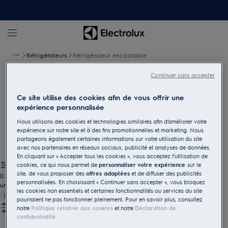
Réfrigérateurs
Réfrigérateur encastrable
Continuer sans accepter
Réfrigérateur encastrable
Ce site utilise des cookies afin de vous offrir une
Les réfrigérateurs encastrables Electrolux s'adaptent de manière
expérience personnalisée
flexible à la taille de votre cuisine, à vos habitudes d'achat et à
Nous utilisons des cookies et technologies similaires afin d’améliorer votre
vos préférences en matière de cuisine. Ils offrent suffisamment de
expérience sur notre site et à des fins promotionnelles et marketing. Nous
place pour les provisions et permettent un stockage bien
partageons également certaines informations sur votre utilisation du site
ordonné.
avec nos partenaires en réseaux sociaux, publicité et analyses de données.
En cliquant sur « Accepter tous les cookies », vous acceptez l’utilisation de
cookies, ce qui nous permet de
personnaliser votre expérience
sur le
site, de vous proposer des
offres adaptées
et de diffuser des publicités
0
personnalisées. En choisissant « Continuer sans accepter », vous bloquez
undefined
les cookies non essentiels et certaines fonctionnalités ou services du site
pourraient ne pas fonctionner pleinement. Pour en savoir plus, consultez
notre
Politique relative aux cookies
et notre
Déclaration de
confidentialité
.