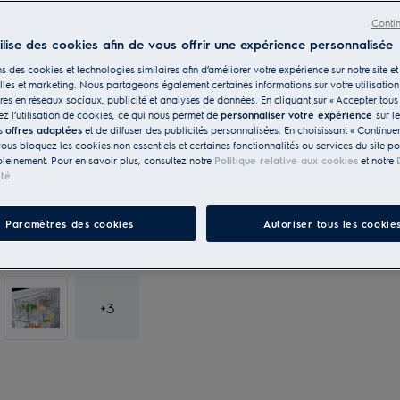
Conti
tilise des cookies afin de vous offrir une expérience personnalisée
s des cookies et technologies similaires afin d’améliorer votre expérience sur notre site et 
les et marketing. Nous partageons également certaines informations sur votre utilisation
res en réseaux sociaux, publicité et analyses de données. En cliquant sur « Accepter tous 
z l’utilisation de cookies, ce qui nous permet de
personnaliser votre expérience
sur l
es
offres adaptées
et de diffuser des publicités personnalisées. En choisissant « Continue
vous bloquez les cookies non essentiels et certaines fonctionnalités ou services du site p
pleinement. Pour en savoir plus, consultez notre
Politique relative aux cookies
et notre
ité
.
Paramètres des cookies
Autoriser tous les cookie
+
3