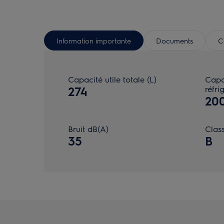
Information importante
Documents
C
Capacité utile totale (L)
Capa
274
réfri
200
Bruit dB(A)
Class
35
B