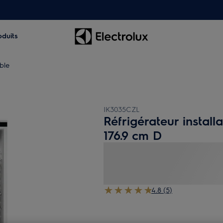
oduits
ble
IK3035CZL
Réfrigérateur install
176.9 cm D
4.8 (5)