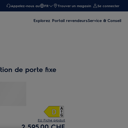
Appelez-nous au
FR
Trouver un magasin
Se connecter
Explorez
Portail revendeurs
Service & Conseil
ation de porte fixe
EU Fiche produit
2 595.00 CHF