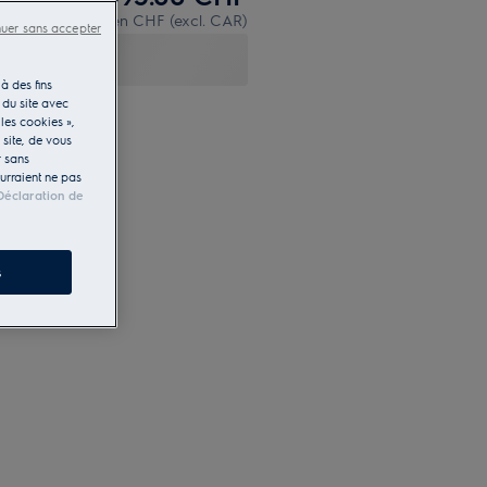
PVR incl. IVA en CHF (excl. CAR)
nuer sans accepter
à des fins
 du site avec
les cookies »,
e site, de vous
r sans
ourraient ne pas
Déclaration de
s