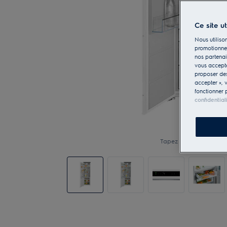
Ce site u
Nous utilison
promotionnel
nos partenai
vous accepte
proposer d
accepter », 
fonctionner 
confidential
Tapez pour zoomer