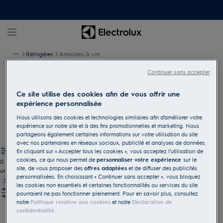
Réfrigérer
Armoires à vin
Continuer sans accepter
Armoires à vin
Ce site utilise des cookies afin de vous offrir une
Conservez vos vins à température idéale dans une élégante
expérience personnalisée
cave à vin – faciles à stocker, parfaits à servir et à déguster.
Nous utilisons des cookies et technologies similaires afin d’améliorer votre
expérience sur notre site et à des fins promotionnelles et marketing. Nous
partageons également certaines informations sur votre utilisation du site
avec nos partenaires en réseaux sociaux, publicité et analyses de données.
En cliquant sur « Accepter tous les cookies », vous acceptez l’utilisation de
cookies, ce qui nous permet de
personnaliser votre expérience
sur le
0
site, de vous proposer des
offres adaptées
et de diffuser des publicités
undefined
personnalisées. En choisissant « Continuer sans accepter », vous bloquez
les cookies non essentiels et certaines fonctionnalités ou services du site
pourraient ne pas fonctionner pleinement. Pour en savoir plus, consultez
notre
Politique relative aux cookies
et notre
Déclaration de
confidentialité
.