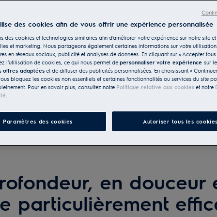
Conti
tilise des cookies afin de vous offrir une expérience personnalisée
s des cookies et technologies similaires afin d’améliorer votre expérience sur notre site et 
les et marketing. Nous partageons également certaines informations sur votre utilisation
res en réseaux sociaux, publicité et analyses de données. En cliquant sur « Accepter tous 
z l’utilisation de cookies, ce qui nous permet de
personnaliser votre expérience
sur l
vêtements parfaitement entre
es
offres adaptées
et de diffuser des publicités personnalisées. En choisissant « Continue
vous bloquez les cookies non essentiels et certaines fonctionnalités ou services du site p
.
pleinement. Pour en savoir plus, consultez notre
Politique relative aux cookies
et notre
ité
.
Paramètres des cookies
Autoriser tous les cookie
rofondeur, en douceur 
e particulièrement effic