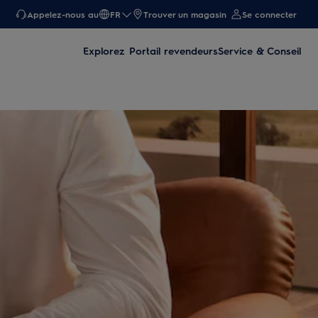
Appelez-nous au
FR
Trouver un magasin
Se connecter
Explorez
Portail revendeurs
Service & Conseil