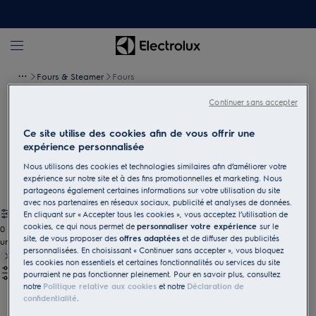
Fours & Steamer
Fours
Continuer sans accepter
Fours
Ce site utilise des cookies afin de vous offrir une
Le complice idéal quelle que soit la situation. Grâce à nos fours,
expérience personnalisée
cuisiner et manger n'a jamais été aussi facile et amusant.
Nous utilisons des cookies et technologies similaires afin d’améliorer votre
expérience sur notre site et à des fins promotionnelles et marketing. Nous
partageons également certaines informations sur votre utilisation du site
avec nos partenaires en réseaux sociaux, publicité et analyses de données.
En cliquant sur « Accepter tous les cookies », vous acceptez l’utilisation de
cookies, ce qui nous permet de
personnaliser votre expérience
sur le
0
site, de vous proposer des
offres adaptées
et de diffuser des publicités
undefined
personnalisées. En choisissant « Continuer sans accepter », vous bloquez
les cookies non essentiels et certaines fonctionnalités ou services du site
pourraient ne pas fonctionner pleinement. Pour en savoir plus, consultez
notre
Politique relative aux cookies
et notre
Déclaration de
confidentialité
.