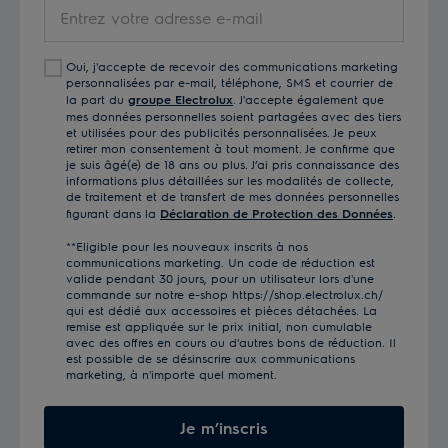
Entrez
votre
adresse
Oui, j'accepte de recevoir des communications marketing
e-
personnalisées par e-mail, téléphone, SMS et courrier de
mail
la part du
groupe Electrolux
. J'accepte également que
mes données personnelles soient partagées avec des tiers
et utilisées pour des publicités personnalisées. Je peux
retirer mon consentement à tout moment. Je confirme que
je suis âgé(e) de 18 ans ou plus. J’ai pris connaissance des
informations plus détaillées sur les modalités de collecte,
de traitement et de transfert de mes données personnelles
figurant dans la
Déclaration de Protection des Données
.
**Eligible pour les nouveaux inscrits à nos
communications marketing. Un code de réduction est
valide pendant 30 jours, pour un utilisateur lors d'une
commande sur notre e-shop https://shop.electrolux.ch/
qui est dédié aux accessoires et pièces détachées. La
remise est appliquée sur le prix initial, non cumulable
avec des offres en cours ou d'autres bons de réduction. Il
est possible de se désinscrire aux communications
marketing, à n'importe quel moment.
Je m’inscris