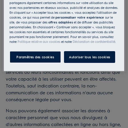
partageons également certaines informations sur votre utilisation du site
auprès de nos prestataires de services tiers,
avec nos partenaires en réseaux sociaux, publicité et analyses de données.
fournisseurs et partenaires ;
En cliquant sur « Accepter tous les cookies », vous acceptez l’utilisation de
cookies, ce qui nous permet de
personnaliser votre expérience
sur le
auprès des sources publiques disponibles ;
site, de vous proposer des
offres adaptées
et de diffuser des publicités
auprès des média sociaux, ex : Facebook si vous
personnalisées. En choisissant « Continuer sans accepter », vous bloquez
les cookies non essentiels et certaines fonctionnalités ou services du site
choisissez d'utiliser Facebook pour faciliter la
pourraient ne pas fonctionner pleinement. Pour en savoir plus, consultez
connexion à nos sites web / applications.
notre
Politique relative aux cookies
et notre
Déclaration de confidentialité
.
Vous pouvez décider de ne pas nous communiquer
Paramètres des cookies
Autoriser tous les cookies
certaines catégories de données. Dans ce cas, notre
capacité à vous fournir certains appareils et/ou
services ou leurs fonctionnalités et fonctions ainsi que
votre capacité à les utiliser peuvent en être affectés.
Toutefois, sauf indication contraire, la non-
communication de ces informations n'aura aucune
conséquence légale pour vous.
Nous pouvons également associer les données à
caractère personnel que vous nous divulguez à
d'autres informations collectées en ligne ou hors ligne,