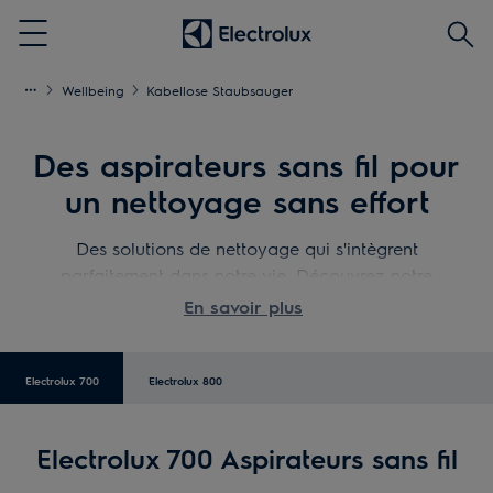
Reche
Menu
Wellbeing
Kabellose Staubsauger
Des aspirateurs sans fil pour
un nettoyage sans effort
Des solutions de nettoyage qui s'intègrent
parfaitement dans notre vie. Découvrez notre
gamme d'aspirateurs sans fil.
En savoir plus
Electrolux 700
Electrolux 800
Electrolux 700 Aspirateurs sans fil