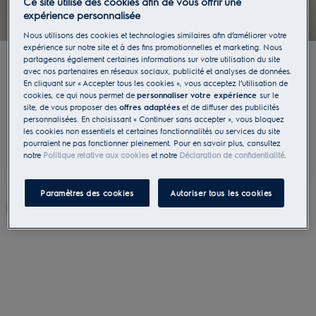
Ce site utilise des cookies afin de vous offrir une
expérience personnalisée
Nous utilisons des cookies et technologies similaires afin d’améliorer votre
Un poids faible pour des
expérience sur notre site et à des fins promotionnelles et marketing. Nous
partageons également certaines informations sur votre utilisation du site
performances élevées
avec nos partenaires en réseaux sociaux, publicité et analyses de données.
En cliquant sur « Accepter tous les cookies », vous acceptez l’utilisation de
cookies, ce qui nous permet de
personnaliser votre expérience
sur le
Notre aspirateur sans fil léger (seulement 2,2 kg)
site, de vous proposer des
offres adaptées
et de diffuser des publicités
et puissant vous facilite grandement la tâche.
personnalisées. En choisissant « Continuer sans accepter », vous bloquez
les cookies non essentiels et certaines fonctionnalités ou services du site
Grâce à son design ergonomique et compact,
pourraient ne pas fonctionner pleinement. Pour en savoir plus, consultez
vous pouvez tout nettoyer, du sol au plafond.
notre
Politique relative aux cookies
et notre
Déclaration de confidentialité
.
Paramètres des cookies
Autoriser tous les cookies