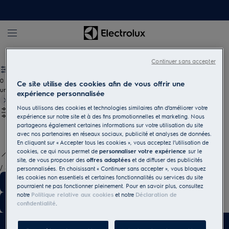
Entretien du sol
Aspirateurs traîneau
Continuer sans accepter
0
Ce site utilise des cookies afin de vous offrir une
undefined
expérience personnalisée
Nous utilisons des cookies et technologies similaires afin d’améliorer votre
expérience sur notre site et à des fins promotionnelles et marketing. Nous
partageons également certaines informations sur votre utilisation du site
avec nos partenaires en réseaux sociaux, publicité et analyses de données.
En cliquant sur « Accepter tous les cookies », vous acceptez l’utilisation de
cookies, ce qui nous permet de
personnaliser votre expérience
sur le
site, de vous proposer des
offres adaptées
et de diffuser des publicités
/
3
personnalisées. En choisissant « Continuer sans accepter », vous bloquez
les cookies non essentiels et certaines fonctionnalités ou services du site
pourraient ne pas fonctionner pleinement. Pour en savoir plus, consultez
notre
Politique relative aux cookies
et notre
Déclaration de
confidentialité
.