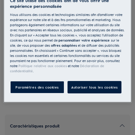
Ce site utilise des cookies afin de vous offrir une
expérience personnalisée
EB61C2DBP
600 Aspirateur traîneau 73 dB
Nous utilisons des cookies et technologies similaires afin d’améliorer votre
expérience sur notre site et à des fins promotionnelles et marketing. Nous
partageons également certaines informations sur votre utilisation du site
4.4 (5)
avec nos partenaires en réseaux sociaux, publicité et analyses de données.
En cliquant sur « Accepter tous les cookies », vous acceptez l’utilisation de
179.00 CHF
cookies, ce qui nous permet de
personnaliser votre expérience
sur le
PVR incl. IVA en CHF (excl. CAR)
site, de vous proposer des
offres adaptées
et de diffuser des publicités
personnalisées. En choisissant « Continuer sans accepter », vous bloquez
les cookies non essentiels et certaines fonctionnalités ou services du site
pourraient ne pas fonctionner pleinement. Pour en savoir plus, consultez
notre
Politique relative aux cookies
et notre
Déclaration de
Disponible chez des revendeurs sélectionnés
confidentialité
.
Réserver un conseil produit
Paramètres des cookies
Autoriser tous les cookies
Caractéristiques produit