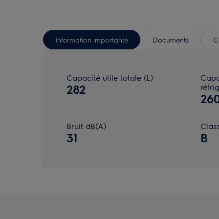
Information importante
Documents
C
Capacité utile totale (L)
Capa
282
réfri
260
Bruit dB(A)
Class
31
B