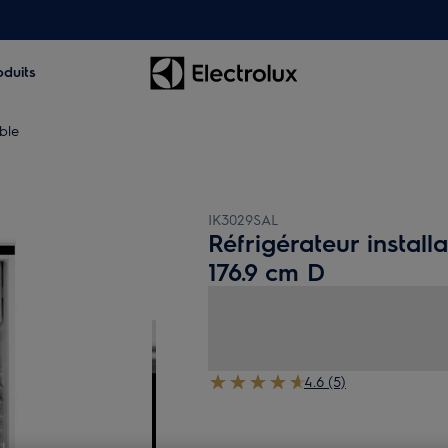
oduits
ble
IK3029SAL
Réfrigérateur install
176.9 cm D
4.6 (5)