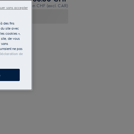
PVR incl. IVA en CHF (excl. CAR)
nuer sans accepter
à des fins
 du site avec
les cookies »,
e site, de vous
r sans
ourraient ne pas
Déclaration de
s