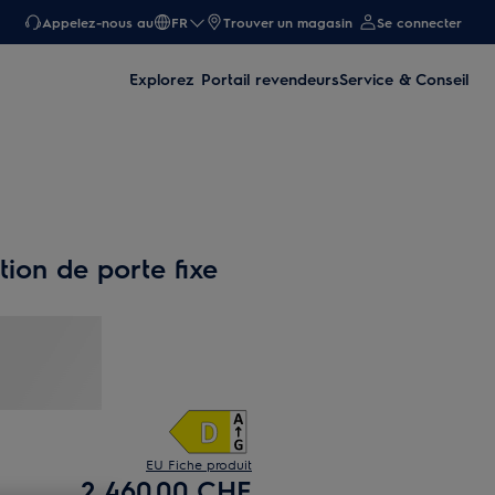
Appelez-nous au
FR
Trouver un magasin
Se connecter
Explorez
Portail revendeurs
Service & Conseil
ation de porte fixe
EU Fiche produit
2 460.00 CHF