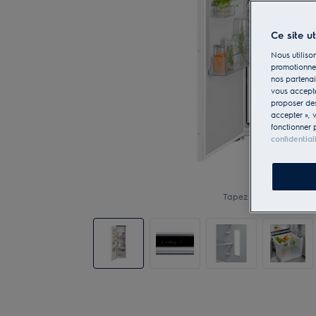
Ce site u
Nous utilison
promotionnel
nos partenai
vous accepte
proposer d
accepter », 
fonctionner 
confidential
Tapez pour zoomer