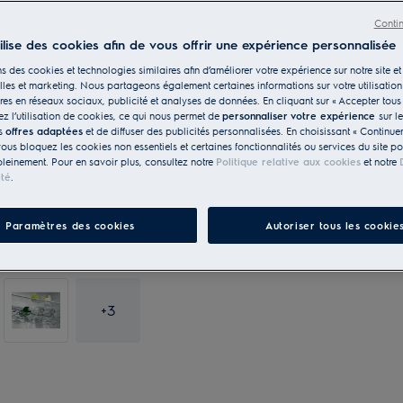
Conti
tilise des cookies afin de vous offrir une expérience personnalisée
s des cookies et technologies similaires afin d’améliorer votre expérience sur notre site et 
les et marketing. Nous partageons également certaines informations sur votre utilisation
res en réseaux sociaux, publicité et analyses de données. En cliquant sur « Accepter tous 
z l’utilisation de cookies, ce qui nous permet de
personnaliser votre expérience
sur l
es
offres adaptées
et de diffuser des publicités personnalisées. En choisissant « Continue
vous bloquez les cookies non essentiels et certaines fonctionnalités ou services du site p
pleinement. Pour en savoir plus, consultez notre
Politique relative aux cookies
et notre
ité
.
Paramètres des cookies
Autoriser tous les cookie
+
3