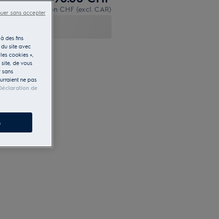
PVR incl. IVA en CHF (excl. CAR)
nuer sans accepter
à des fins
 du site avec
les cookies »,
e site, de vous
r sans
ourraient ne pas
Déclaration de
s