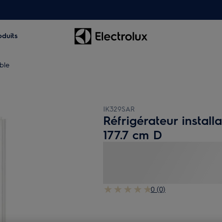
oduits
ble
IK329SAR
Réfrigérateur install
177.7 cm D
0 (0)