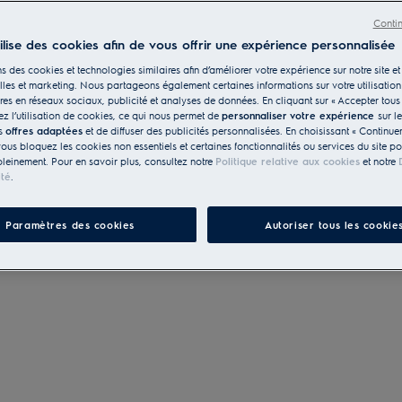
Conti
tilise des cookies afin de vous offrir une expérience personnalisée
s des cookies et technologies similaires afin d’améliorer votre expérience sur notre site et 
les et marketing. Nous partageons également certaines informations sur votre utilisation
res en réseaux sociaux, publicité et analyses de données. En cliquant sur « Accepter tous 
z l’utilisation de cookies, ce qui nous permet de
personnaliser votre expérience
sur l
es
offres adaptées
et de diffuser des publicités personnalisées. En choisissant « Continue
vous bloquez les cookies non essentiels et certaines fonctionnalités ou services du site p
pleinement. Pour en savoir plus, consultez notre
Politique relative aux cookies
et notre
ité
.
Paramètres des cookies
Autoriser tous les cookie