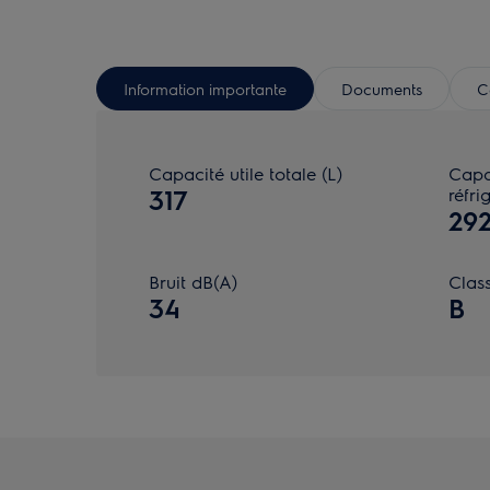
Information importante
Documents
C
Capacité utile totale (L)
Capa
317
réfri
29
Bruit dB(A)
Class
34
B