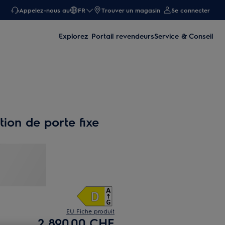
Appelez-nous au
FR
Trouver un magasin
Se connecter
Explorez
Portail revendeurs
Service & Conseil
ation de porte fixe
EU Fiche produit
2 890.00 CHF