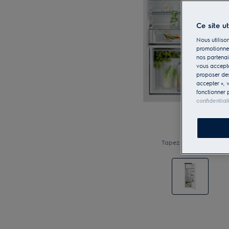
Ce site u
Nous utilison
promotionnel
nos partenai
vous accepte
proposer d
accepter », 
fonctionner 
confidential
Tapez pour zoomer