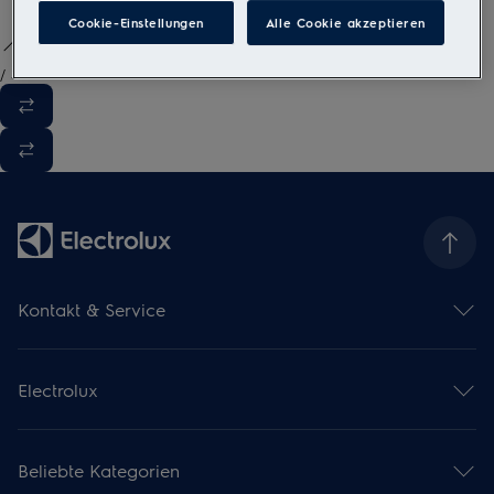
Cookie-Einstellungen
Alle Cookie akzeptieren
/
3
Kontakt & Service
Kontaktübersicht
Serviceübersicht
Electrolux
Reparaturservice
Garantieverlängerung
Gebrauchsanweisungen
Installationsservice
Kataloge & Broschüren
Pflegeservice
Beliebte Kategorien
Über uns
Mieterwechselservice