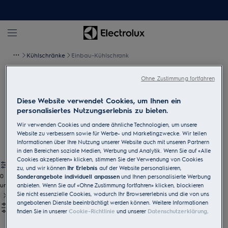
Kühlschränke
Einbau-Kühlschrank
Ohne Zustimmung fortfahren
Einbau-Kühlschrank
Diese Website verwendet Cookies, um Ihnen ein
Die Electrolux Einbau-Kühlschränke passen sich flexibel an Ihre
personalisiertes Nutzungserlebnis zu bieten.
Küchengrösse, Einkaufsgewohnheiten und Kochpräferenzen an.
Wir verwenden Cookies und andere ähnliche Technologien, um unsere
Sie bieten ausreichend Platz für Vorrat und ermöglichen eine
Website zu verbessern sowie für Werbe- und Marketingzwecke. Wir teilen
übersichtliche Lagerung. In kleinen Küchen sparen Sie Platz mit
Informationen über Ihre Nutzung unserer Website auch mit unseren Partnern
einem Modell, das unter die Theke passt.
in den Bereichen soziale Medien, Werbung und Analytik. Wenn Sie auf «Alle
Cookies akzeptieren» klicken, stimmen Sie der Verwendung von Cookies
zu, und wir können
Ihr Erlebnis
auf der Website personalisieren,
0
Sonderangebote individuell anpassen
und Ihnen personalisierte Werbung
undefined
anbieten. Wenn Sie auf «Ohne Zustimmung fortfahren» klicken, blockieren
Sie nicht essenzielle Cookies, wodurch Ihr Browsererlebnis und die von uns
angebotenen Dienste beeinträchtigt werden können. Weitere Informationen
finden Sie in unserer
Cookie-Richtlinie
und unserer
Datenschutzerklärung
.